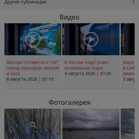
Другие публикации
Видео
Москва готовится к +32°
К России подступает
Жара в
перед приходом ливней
аномальная жара
в Сиби
и гроз
4 августа 2026 | 07:45
ливни 
6 августа 2026 | 07:19
3 авгус
Фотогалерея