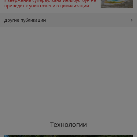
Извержение супервулкана Йеллоустоун не
приведёт к уничтожению цивилизации
Другие публикации
Технологии