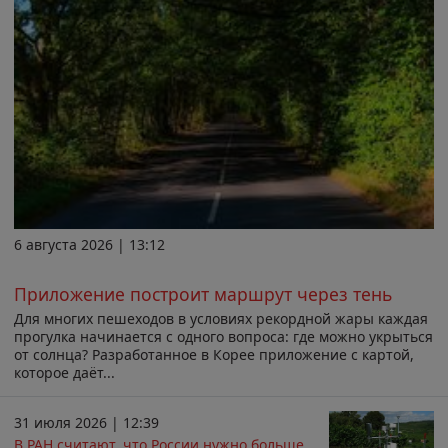
6 августа 2026 | 13:12
Приложение построит маршрут через тень
Для многих пешеходов в условиях рекордной жары каждая
прогулка начинается с одного вопроса: где можно укрыться
от солнца? Разработанное в Корее приложение с картой,
которое даёт...
31 июля 2026 | 12:39
В РАН считают, что России нужно больше