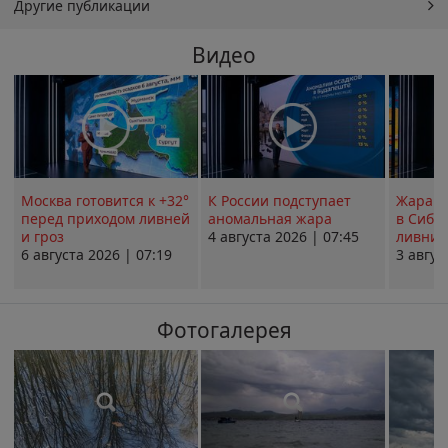
Другие публикации
Видео
Москва готовится к +32°
К России подступает
Жара в
перед приходом ливней
аномальная жара
в Сиби
и гроз
4 августа 2026 | 07:45
ливни 
6 августа 2026 | 07:19
3 авгус
Фотогалерея