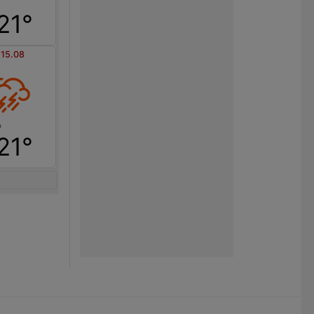
21°
 15.08
21°