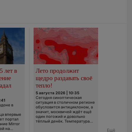
5 лет в
Лето продолжит
ение
щедро раздавать своё
адал
тепло!
5 августа 2026 | 10:35
Сегодня синоптическая
:41
ситуация в столичном регионе
ндоне в
обусловится антициклоном, а
значит, москвичей ждёт ещё
ца впервые
один погожий и довольно
ает портал
тёплый денёк. Температура...
ние Mirror
й на...
Ещё