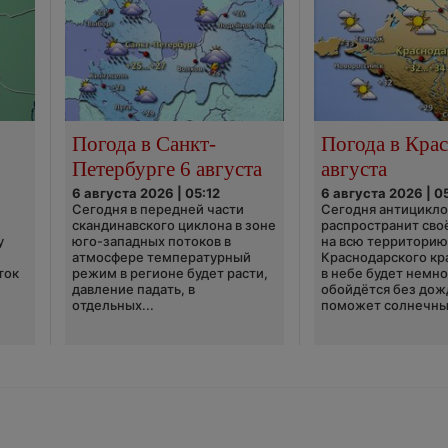
Погода в Санкт-
Погода в Крас
Петербурге 6 августа
августа
6 августа 2026 | 05:12
6 августа 2026 | 0
Сегодня в передней части
Сегодня антицикл
скандинавского циклона в зоне
распространит сво
у
юго-западных потоков в
на всю территори
атмосфере температурный
Краснодарского кр
ток
режим в регионе будет расти,
в небе будет немно
давление падать, в
обойдётся без дож
отдельных...
поможет солнечны