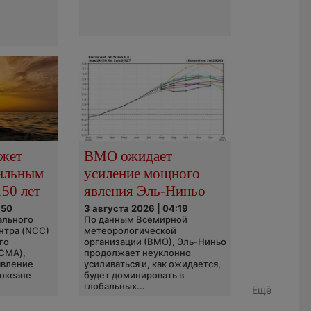
ожет
ВМО ожидает
сильным
усиление мощного
150 лет
явления Эль-Ниньо
:50
3 августа 2026 | 04:19
ального
По данным Всемирной
нтра (NCC)
метеорологической
го
организации (ВМО), Эль-Ниньо
(CMA),
продолжает неуклонно
явление
усиливаться и, как ожидается,
 океане
будет доминировать в
глобальных...
Ещё