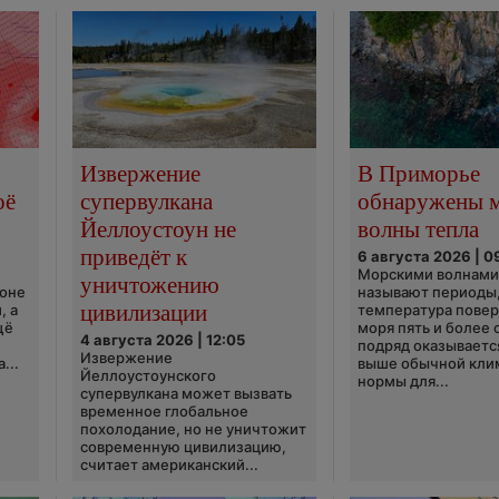
Извержение
В Приморье
оё
супервулкана
обнаружены 
Йеллоустоун не
волны тепла
приведёт к
6 августа 2026 | 0
Морскими волнами
уничтожению
ионе
называют периоды,
цивилизации
, а
температура пове
щё
моря пять и более 
4 августа 2026 | 12:05
подряд оказываетс
Извержение
...
выше обычной кли
Йеллоустоунского
нормы для...
супервулкана может вызвать
временное глобальное
похолодание, но не уничтожит
современную цивилизацию,
считает американский...