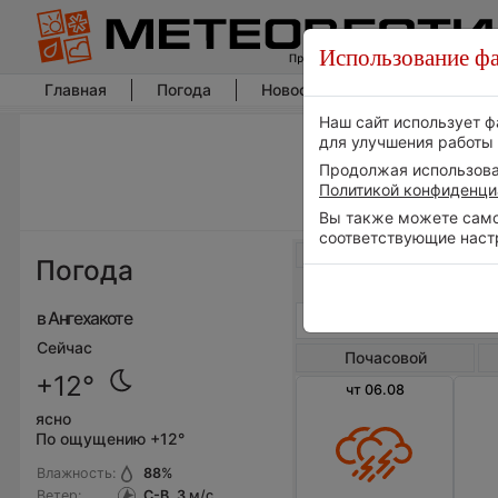
Использование фа
Главная
Погода
Новости погоды
Климат
Наш сайт использует ф
для улучшения работы 
Продолжая использоват
Политикой конфиденци
Вы также можете самос
соответствующие наст
Весь мир
Погода
в Ангехакоте
Сейчас
Почасовой
+12°
чт 06.08
ясно
По ощущению +12°
Влажность:
88
%
Ветер:
С-В, 3
м/с