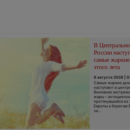
В Центральн
России насту
самые жаркие
этого лета
6 августа 2026 | 
Самые жаркие дни 
наступают в центр
Виновник экстрем
жары – антициклон
протянувшийся из
Европы к берегам 
за...