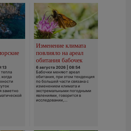
Изменение климата
морские
повлияло на ареал
обитания бабочек
9:13
6 августа 2026 | 08:54
 тепла
Бабочки меняют ареал
 когда
обитания, при этом тенденция
рхности
по большей части связана с
суток
изменением климата и
я заметно
экстремальными погодными
матической
явлениями, говорится в
исследовании,...