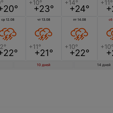
+20°
+23°
+24°
+
ср 12.08
чт 13.08
пт 14.08
сб
+22°
+21°
+22°
+
10 дней
14 дней