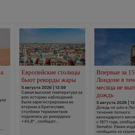
ра
Европейские столицы
Впервые за 15
бьют рекорды жары
Лондоне в теч
месяца не вып
5 августа 2026 | 13:59
Самая высокая температура за
дождь
всю историю наблюдений
уха
была зарегистрирована во
5 августа 2026 | 13
вторник в Братиславе,
Дождь не шёл в Ло
столбики термометров
течение полного
поднялись до рекордных
календарного меся
+40,8° , сообщил...
с 1871 года, сообщ
Semafor. Ранее изда
..
сообщило со ссылко