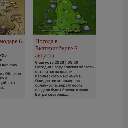
нодаре 6
Погода в
Екатеринбурге 6
августа
5:25
он
6 августа 2026 | 05:50
ё влияние
Сегодня Свердловская область
ю
останется во власти
ая. Облаков
барического максимума.
го и
Ожидается переменная
дей, что
облачность, вероятность
м...
осадков будет близка к нулю.
Ветры северных...