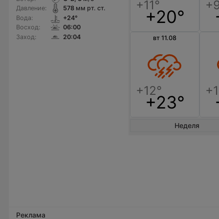
Давление:
578
мм рт. ст.
+20°
Вода:
+24°
Восход:
06:00
Заход:
20:04
вт 11.08
+23°
Неделя
Реклама