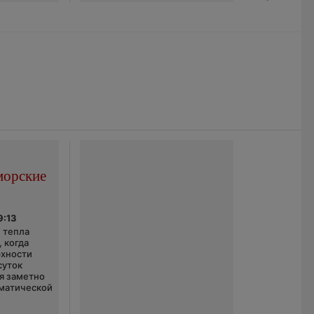
морские
9:13
 тепла
 когда
рхности
суток
я заметно
матической