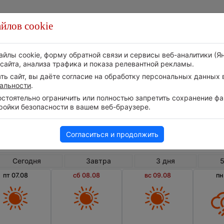
йлов cookie
Стихия
Природа
Технологии
Видео
айлы cookie, форму обратной связи и сервисы веб-аналитики (Я
сайта, анализа трафика и показа релевантной рекламы.
ь сайт, вы даёте согласие на обработку персональных данных в
альности
.
тоятельно ограничить или полностью запретить сохранение фай
ройки безопасности в вашем веб-браузере.
Армения
Сюникская область
Анге
Погода в Ангехакоте на 10 дней
Согласиться и продолжить
Сегодня
Завтра
3 дня
5
пт 07.08
сб 08.08
вс 09.08
пн