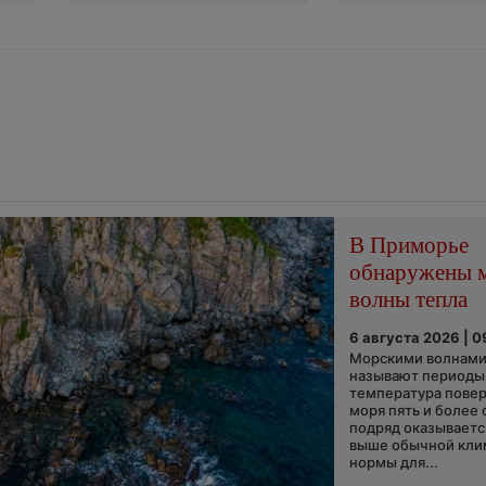
В Приморье
обнаружены 
волны тепла
6 августа 2026 | 0
Морскими волнами
называют периоды,
температура пове
моря пять и более 
подряд оказываетс
выше обычной кли
нормы для...