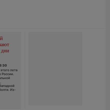
ой
пают
 дни
03:30
этого лета
е России.
альной
,
 Западной
Волги. Из-