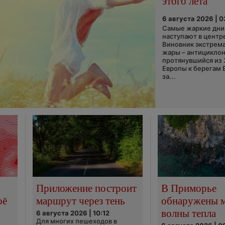
этого лета
6 августа 2026 | 
Самые жаркие дни 
наступают в центр
Виновник экстрем
жары – антициклон
протянувшийся из
Европы к берегам 
за...
Приложение построит
В Приморье
оё
маршрут через тень
обнаружены 
волны тепла
6 августа 2026 | 10:12
Для многих пешеходов в