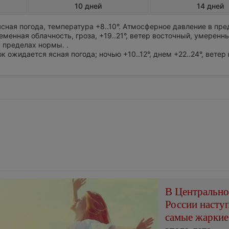
10 дней
14 дней
сная погода, температура +8..10°. Атмосферное давление в пре
менная облачность, гроза, +19..21°, ветер восточный, умеренн
 пределах нормы. .
ок ожидается ясная погода; ночью +10..12°, днем +22..24°, ветер
В Центральн
России насту
самые жаркие