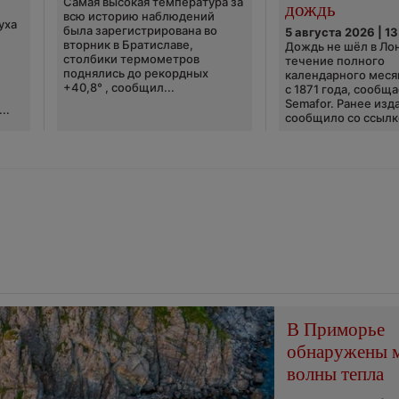
Самая высокая температура за
дождь
всю историю наблюдений
уха
была зарегистрирована во
5 августа 2026 | 13
вторник в Братиславе,
Дождь не шёл в Ло
столбики термометров
течение полного
поднялись до рекордных
календарного меся
+40,8° , сообщил...
с 1871 года, сообщ
Semafor. Ранее изда
..
сообщило со ссылко
В Приморье
обнаружены 
волны тепла