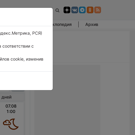
Фотогалерея
Энциклопедия
Архив
ндекс.Метрика, РСЯ)
 соответствии с
лов cookie, изменив
хакот
 дней
07.08
1:00