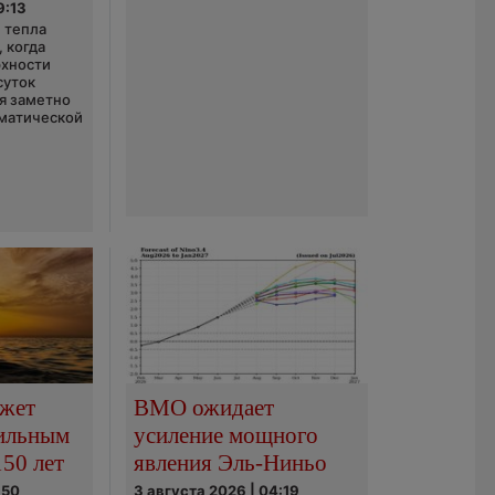
9:13
 тепла
 когда
рхности
суток
я заметно
матической
ожет
ВМО ожидает
сильным
усиление мощного
150 лет
явления Эль-Ниньо
:50
3 августа 2026 | 04:19