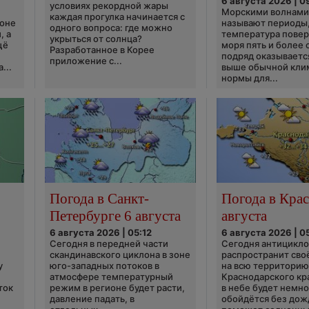
6 августа 2026 | 0
условиях рекордной жары
Морскими волнами
каждая прогулка начинается с
ионе
называют периоды,
одного вопроса: где можно
, а
температура пове
укрыться от солнца?
щё
моря пять и более 
Разработанное в Корее
подряд оказываетс
приложение с...
...
выше обычной кли
нормы для...
Погода в Санкт-
Погода в Крас
Петербурге 6 августа
августа
6 августа 2026 | 05:12
6 августа 2026 | 0
Сегодня в передней части
Сегодня антицикл
скандинавского циклона в зоне
распространит сво
у
юго-западных потоков в
на всю территори
атмосфере температурный
Краснодарского кр
ток
режим в регионе будет расти,
в небе будет немно
давление падать, в
обойдётся без дож