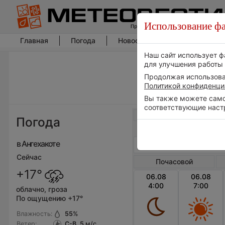
Использование фа
Главная
Погода
Новости погоды
Климат
Наш сайт использует ф
для улучшения работы 
Продолжая использоват
Политикой конфиденци
Вы также можете самос
соответствующие наст
Весь мир
Погода
в Ангехакоте
Сейчас
Почасовой
+17°
06.08
06.08
4:00
7:00
облачно, гроза
По ощущению +17°
Влажность:
55
%
Ветер:
С-В, 5
м/с