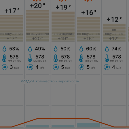
+20
°
+19
°
+17
°
+16
°
+12
°
по
по ощущению
по ощущению
по ощущению
по ощущению
ощущению
+17°
+20°
+19°
+16°
+12°
53%
49%
50%
60%
74%
578
578
578
578
578
мм рт. ст.
мм рт. ст.
мм рт. ст.
мм рт. ст.
мм рт. ст.
3
4
5
5
4
м/с
м/с
м/с
м/с
м/с
осадки
количество и вероятность