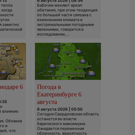
9:13
6 августа 2026 | 08:54
 тепла
Бабочки меняют ареал
 когда
обитания, при этом тенденция
рхности
по большей части связана с
суток
изменением климата и
я заметно
экстремальными погодными
матической
явлениями, говорится в
исследовании,...
нодаре 6
Погода в
Екатеринбурге 6
августа
5:25
он
6 августа 2026 | 05:50
ё влияние
Сегодня Свердловская область
ю
останется во власти
ая. Облаков
барического максимума.
го и
Ожидается переменная
дей, что
облачность, вероятность