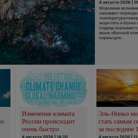
6 августа 2026 | 0
Морскими волнами
называют периоды,
температура пове
моря пять и более 
подряд оказываетс
выше обычной кли
нормы для...
Изменение климата
Эль-Ниньо м
сю
России происходит
стать самым 
очень быстро
за последние 
4 августа 2026 | 14:20
4 августа 2026 | 11