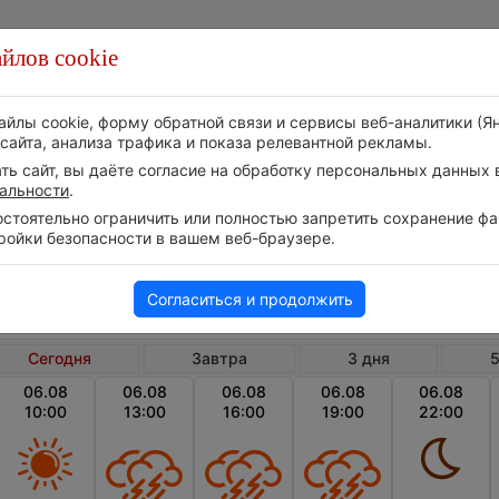
йлов cookie
Стихия
Природа
Технологии
Видео
айлы cookie, форму обратной связи и сервисы веб-аналитики (Я
сайта, анализа трафика и показа релевантной рекламы.
ь сайт, вы даёте согласие на обработку персональных данных в
альности
.
тоятельно ограничить или полностью запретить сохранение фай
ройки безопасности в вашем веб-браузере.
Армения
Сюникская область
Анге
Погода в Ангехакоте сегодня
Согласиться и продолжить
Сегодня
Завтра
3 дня
5
06.08
06.08
06.08
06.08
06.08
10:00
13:00
16:00
19:00
22:00