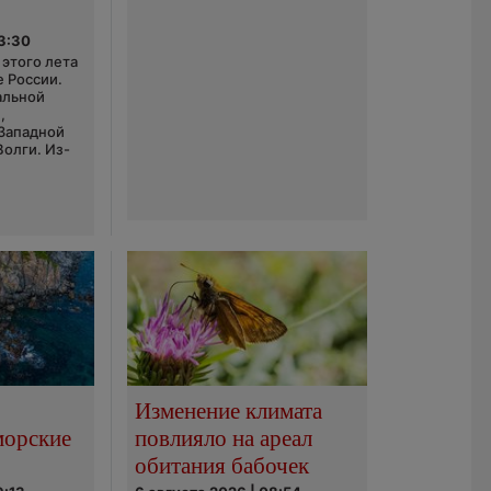
03:30
этого лета
е России.
альной
,
 Западной
Волги. Из-
Изменение климата
морские
повлияло на ареал
обитания бабочек