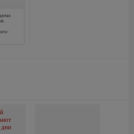
делах
ый.
 юго-
ой
пают
 дни