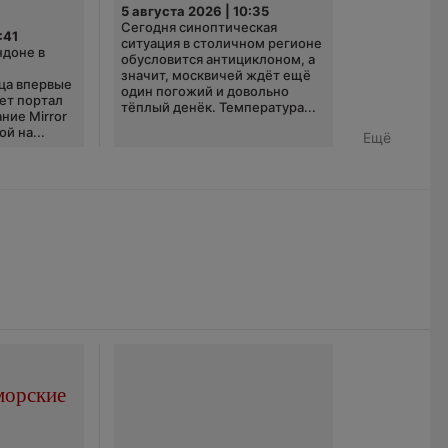
5 августа 2026 | 10:35
Сегодня синоптическая
:41
ситуация в столичном регионе
ндоне в
обусловится антициклоном, а
значит, москвичей ждёт ещё
ца впервые
один погожий и довольно
ает портал
тёплый денёк. Температура...
ние Mirror
й на...
Ещё
морские