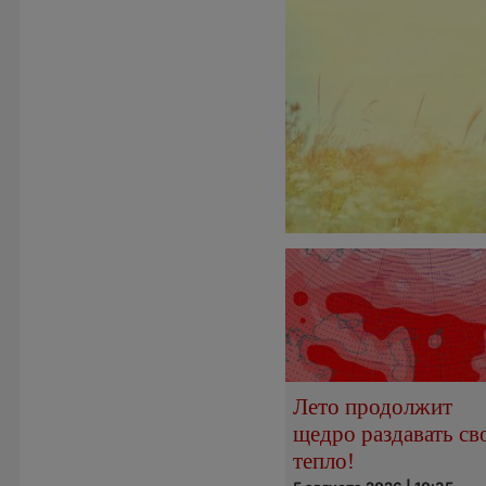
Лето продолжит
щедро раздавать св
тепло!