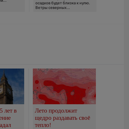
м...
осадков будет близка к нулю.
Ветры северных...
5 лет в
Лето продолжит
ение
щедро раздавать своё
адал
тепло!