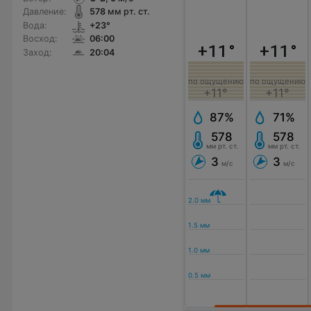
Давление:
578
мм рт. ст.
Вода:
+23°
Восход:
06:00
+11
°
+11
°
Заход:
20:04
по ощущению
по ощущению
+11°
+11°
87%
71%
578
578
мм рт. ст.
мм рт. ст.
3
3
м/с
м/с