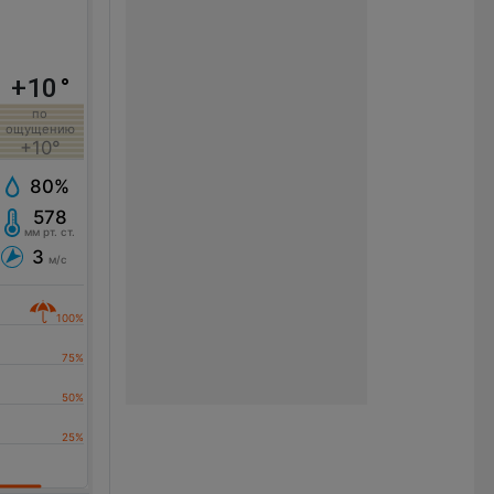
+10
°
по
ощущению
+10°
80%
578
мм рт. ст.
3
м/с