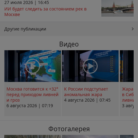
27 июля 2026 | 16:45
ИИ будет следить за состоянием рек в
Москве
Другие публикации
Видео
Москва готовится к +32°
К России подступает
Жара в
перед приходом ливней
аномальная жара
в Сиби
и гроз
4 августа 2026 | 07:45
ливни 
6 августа 2026 | 07:19
3 авгус
Фотогалерея