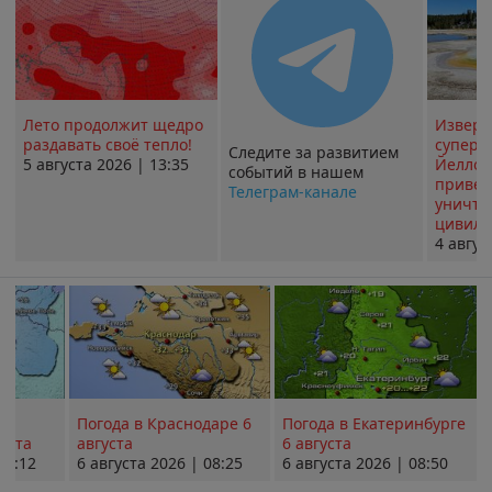
Лето продолжит щедро
Извер
раздавать своё тепло!
суперв
Следите за развитием
5 августа 2026 | 13:35
Йеллоу
событий в нашем
привед
Телеграм-канале
уничт
цивили
4 авгус
Погода в Краснодаре 6
Погода в Екатеринбурге
уста
августа
6 августа
08:12
6 августа 2026 | 08:25
6 августа 2026 | 08:50