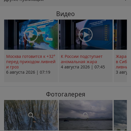
Видео
Москва готовится к +32°
К России подступает
Жара в
перед приходом ливней
аномальная жара
в Сиби
и гроз
4 августа 2026 | 07:45
ливни 
6 августа 2026 | 07:19
3 авгус
Фотогалерея