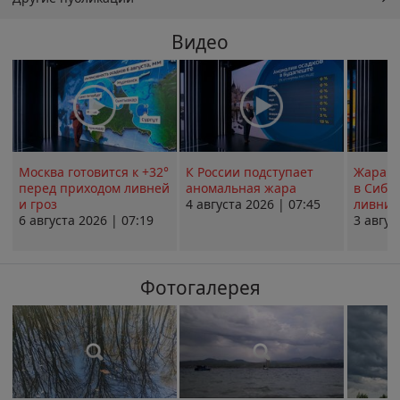
Видео
Москва готовится к +32°
К России подступает
Жара в
перед приходом ливней
аномальная жара
в Сиби
и гроз
4 августа 2026 | 07:45
ливни 
6 августа 2026 | 07:19
3 авгус
Фотогалерея