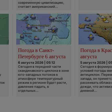
современную цивилизацию,
считает американский...
Погода в Санкт-
Погода в Крас
Петербурге 6 августа
августа
6 августа 2026 | 05:12
5 августа 2026 | 0
Сегодня в передней части
Сегодня в формир
скандинавского циклона в зоне
условий погоды вм
у
юго-западных потоков в
антициклон. Перем
атмосфере температурный
запада, он приметс
ток
режим в регионе будет расти,
рассеивать облака 
давление падать, в
дожди, что активи
отдельных...
дневной...