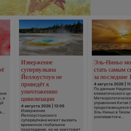
Извержение
Эль-Ниньо м
оё
супервулкана
стать самым 
Йеллоустоун не
за последние 
приведёт к
4 августа 2026 | 11
По данным Национ
уничтожению
ионе
климатического це
цивилизации
, а
Метеорологическо
щё
управления Китая 
4 августа 2026 | 12:05
продолжающееся 
Извержение
...
Эль-Ниньо в Тихом
Йеллоустоунского
усиливается и...
супервулкана может вызвать
временное глобальное
похолодание, но не уничтожит