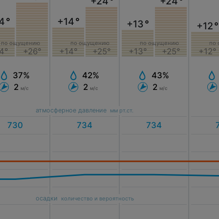
+24
°
+24
°
4
°
+14
°
+13
°
+12
°
по ощущению
по ощущению
по ощущению
по
+14°
+25°
+13°
+25°
4°
+26°
+12°
42%
43%
37%
2
2
2
м/с
м/с
м/с
атмосферное давление
мм рт.ст.
осадки
количество и вероятность