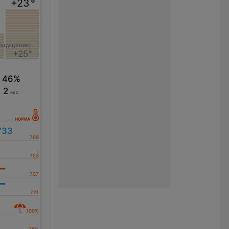
+23
°
 ощущению
+25°
46%
2
м/с