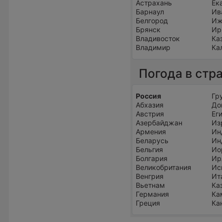
Астрахань
Ек
Барнаул
Ив
Белгород
Иж
Брянск
Ир
Владивосток
Ка
Владимир
Ка
Погода в стр
Россия
Гр
Абхазия
До
Австрия
Ег
Азербайджан
Из
Армения
Ин
Беларусь
Ин
Бельгия
Ио
Болгария
Ир
Великобритания
Ис
Венгрия
Ит
Вьетнам
Ка
Германия
Ка
Греция
Ка