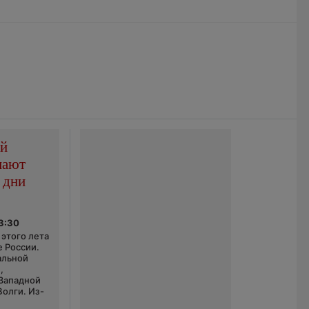
ой
пают
 дни
03:30
этого лета
е России.
альной
,
 Западной
Волги. Из-