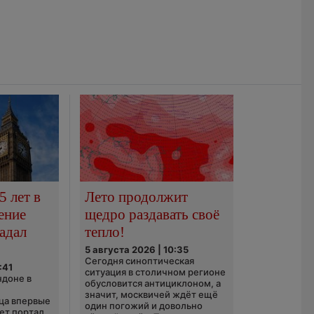
5 лет в
Лето продолжит
ение
щедро раздавать своё
адал
тепло!
5 августа 2026 | 10:35
Сегодня синоптическая
:41
ситуация в столичном регионе
ндоне в
обусловится антициклоном, а
значит, москвичей ждёт ещё
ца впервые
один погожий и довольно
ает портал