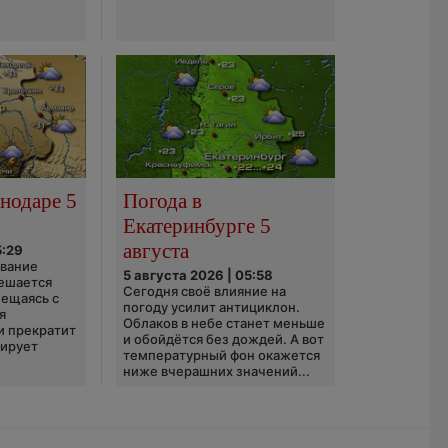
нодаре 5
Погода в
Екатеринбурге 5
августа
5:29
ование
5 августа 2026 | 05:58
ешается
Сегодня своё влияние на
ещаясь с
погоду усилит антициклон.
я
Облаков в небе станет меньше
и прекратит
и обойдётся без дождей. А вот
зирует
температурный фон окажется
ниже вчерашних значений...