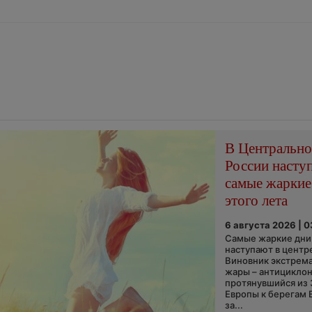
В Центральн
России насту
самые жаркие
этого лета
6 августа 2026 | 
Самые жаркие дни 
наступают в центр
Виновник экстрем
жары – антициклон
протянувшийся из
Европы к берегам 
за...