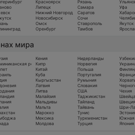
атеринбург
Красноярск
Рязань
Ульяно
аново
Липецк
Самара
Уфа
евск
Нижний Новгород
Саратов
Хабаро
кутск
Новосибирск
Сочи
Челяби
зань
Омск
Ставрополь
Якутск
лининград
Оренбург
Тамбов
Яросла
анах мира
узия
Кения
Нидерланды
Узбеки
миниканская республика
Кипр
Норвегия
Украин
ипет
Китай
Польша
Финлян
раиль
Куба
Португалия
Франц
дия
Кыргызстан
Румыния
Хорват
донезия
Латвия
Словакия
Черног
рдания
Литва
США
Чехия
ландия
Малайзия
Таджикистан
Швейц
пания
Мальдивы
Тайланд
Швеци
алия
Мальта
Тайвань
Шри-Л
захстан
Марокко
Тунис
Эстони
мбоджа
Мексика
Туркменистан
Южная
нада
Молдова
Турция
Япония