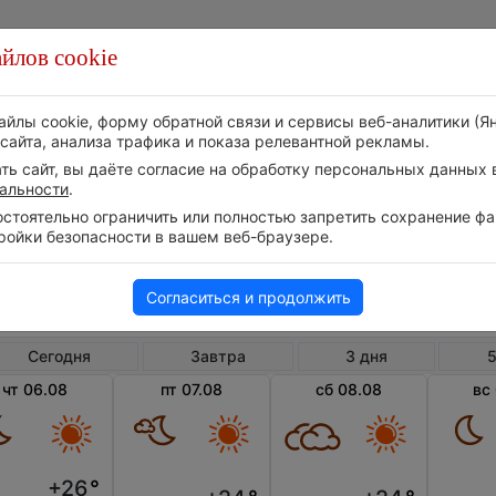
йлов cookie
Стихия
Природа
Технологии
Видео
айлы cookie, форму обратной связи и сервисы веб-аналитики (Я
сайта, анализа трафика и показа релевантной рекламы.
ь сайт, вы даёте согласие на обработку персональных данных в
альности
.
тоятельно ограничить или полностью запретить сохранение фай
ройки безопасности в вашем веб-браузере.
Канада
Британская Колумбия
Камбе
Погода в Камберленде
Согласиться и продолжить
Сегодня
Завтра
3 дня
5
чт 06.08
пт 07.08
сб 08.08
вс
+26
°