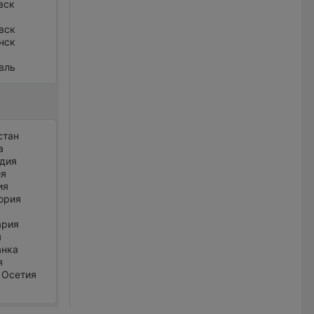
вск
вск
нск
вль
стан
а
дия
ия
ия
ория
ария
я
анка
я
 Осетия