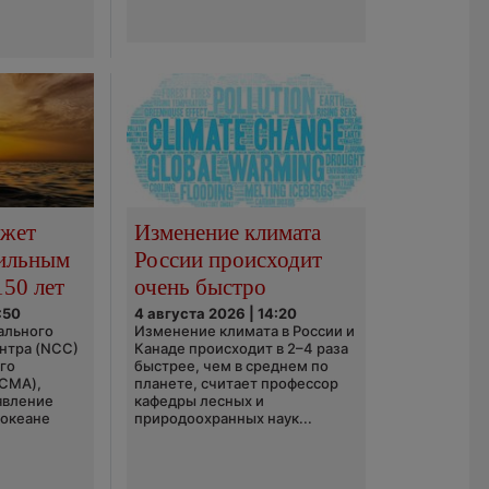
ожет
Изменение климата
сильным
России происходит
150 лет
очень быстро
:50
4 августа 2026 | 14:20
ального
Изменение климата в России и
нтра (NCC)
Канаде происходит в 2–4 раза
го
быстрее, чем в среднем по
(CMA),
планете, считает профессор
явление
кафедры лесных и
 океане
природоохранных наук...