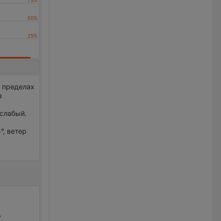
в пределах
в
 слабый.
°, ветер
ь