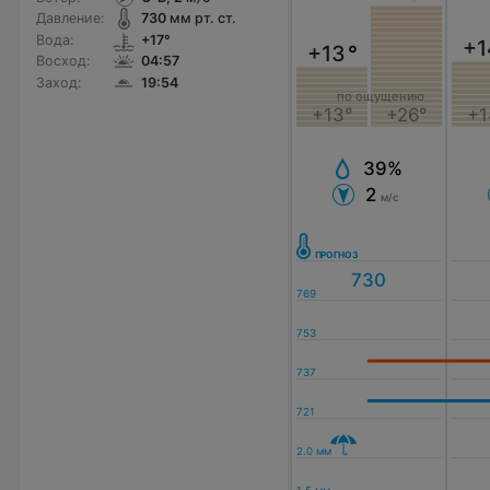
Давление:
730
мм рт. ст.
Вода:
+17°
+1
+13
°
Восход:
04:57
Заход:
19:54
по ощущению
+13°
+26°
+1
39%
2
м/с