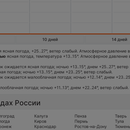
10 дней
14 дней
 ясная погода, +25..27°, ветер слабый. Атмосферное давление 
чью
ясная погода, температура +13..15°. Атмосферное давление 
ок ожидается ясная погода; ночью +13..15°, днем +25..27°, ветер
ая погода; ночью +13..15°, днем +23..25°, ветер слабый.
ток ожидается малооблачная погода; ночью +12..14°, днем +23..25
лооблачная погода; ночью +11..13°, днем +22..24°, ветер слабый.
одах России
лгоград
Калуга
Пенза
Тверь
логда
Киров
Пермь
Тула
ронеж
Краснодар
Ростов-на-Дону
Тюмен