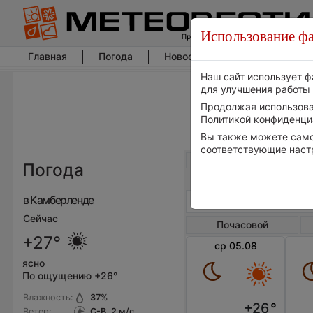
Использование фа
Главная
Погода
Новости погоды
Климат
Наш сайт использует ф
для улучшения работы 
Продолжая использоват
Политикой конфиденци
Вы также можете самос
соответствующие наст
Весь мир
Погода
в Камберленде
Сейчас
Почасовой
+27°
ср 05.08
ясно
По ощущению +26°
Влажность:
37
%
+26
°
Ветер:
С-В, 2
м/с