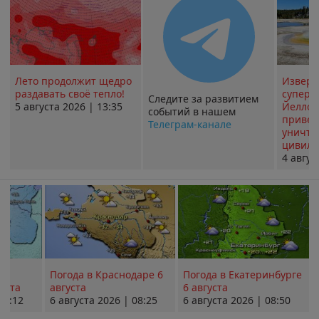
Лето продолжит щедро
Извер
раздавать своё тепло!
суперв
Следите за развитием
5 августа 2026 | 13:35
Йеллоу
событий в нашем
привед
Телеграм-канале
уничт
цивили
4 авгус
Погода в Краснодаре 6
Погода в Екатеринбурге
уста
августа
6 августа
08:12
6 августа 2026 | 08:25
6 августа 2026 | 08:50