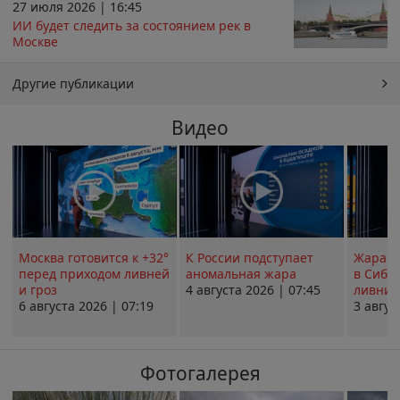
27 июля 2026 | 16:45
ИИ будет следить за состоянием рек в
Москве
Другие публикации
Видео
Москва готовится к +32°
К России подступает
Жара в
перед приходом ливней
аномальная жара
в Сиби
и гроз
4 августа 2026 | 07:45
ливни 
6 августа 2026 | 07:19
3 авгус
Фотогалерея