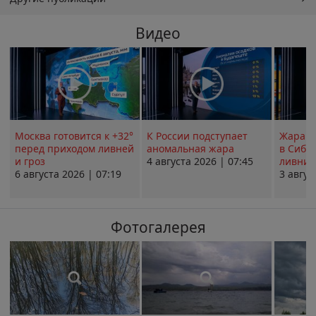
Видео
Москва готовится к +32°
К России подступает
Жара в
перед приходом ливней
аномальная жара
в Сиби
и гроз
4 августа 2026 | 07:45
ливни 
6 августа 2026 | 07:19
3 авгус
Фотогалерея