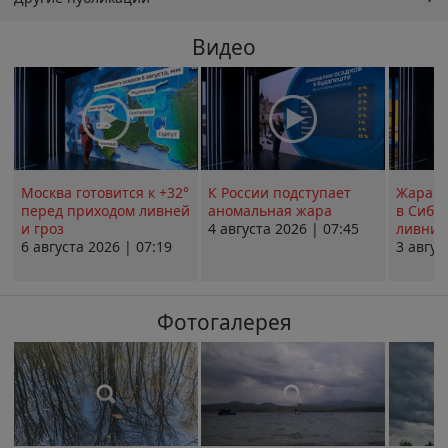
Видео
Москва готовится к +32°
К России подступает
Жара в
перед приходом ливней
аномальная жара
в Сиби
и гроз
4 августа 2026 | 07:45
ливни 
6 августа 2026 | 07:19
3 авгус
Фотогалерея