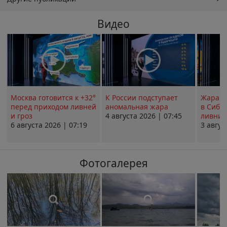
Видео
Москва готовится к +32°
К России подступает
Жара в
перед приходом ливней
аномальная жара
в Сиби
и гроз
4 августа 2026 | 07:45
ливни 
6 августа 2026 | 07:19
3 авгус
Фотогалерея