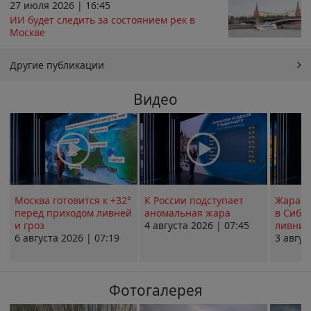
27 июля 2026 | 16:45
ИИ будет следить за состоянием рек в
Москве
Другие публикации
Видео
Москва готовится к +32°
К России подступает
Жара в
перед приходом ливней
аномальная жара
в Сиби
и гроз
4 августа 2026 | 07:45
ливни 
6 августа 2026 | 07:19
3 авгус
Фотогалерея