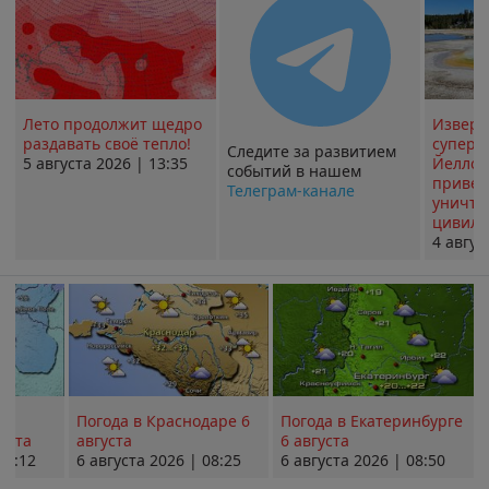
Лето продолжит щедро
Извер
раздавать своё тепло!
суперв
Следите за развитием
5 августа 2026 | 13:35
Йеллоу
событий в нашем
привед
Телеграм-канале
уничт
цивили
4 авгус
Погода в Краснодаре 6
Погода в Екатеринбурге
уста
августа
6 августа
08:12
6 августа 2026 | 08:25
6 августа 2026 | 08:50