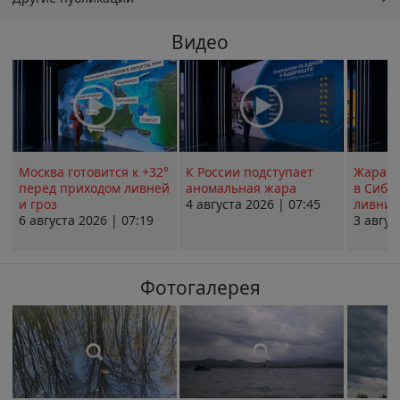
Видео
Москва готовится к +32°
К России подступает
Жара в
перед приходом ливней
аномальная жара
в Сиби
и гроз
4 августа 2026 | 07:45
ливни 
6 августа 2026 | 07:19
3 авгус
Фотогалерея