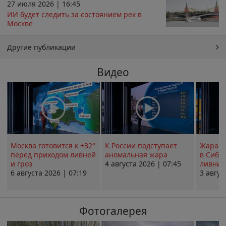
27 июля 2026 | 16:45
ИИ будет следить за состоянием рек в
Москве
Другие публикации
Видео
Москва готовится к +32°
К России подступает
Жара в
перед приходом ливней
аномальная жара
в Сиби
и гроз
4 августа 2026 | 07:45
ливни 
6 августа 2026 | 07:19
3 авгус
Фотогалерея