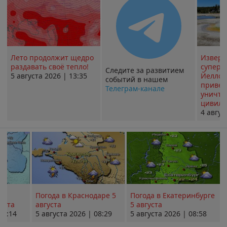
Лето продолжит щедро
Извер
раздавать своё тепло!
суперв
Следите за развитием
5 августа 2026 | 13:35
Йеллоу
событий в нашем
привед
Телеграм-канале
уничт
цивили
4 авгус
Погода в Краснодаре 5
Погода в Екатеринбурге
уста
августа
5 августа
08:14
5 августа 2026 | 08:29
5 августа 2026 | 08:58