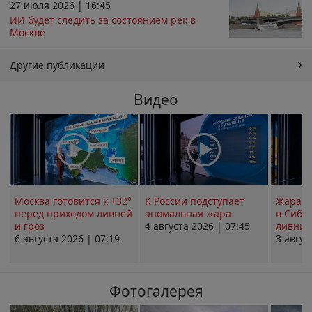
27 июля 2026 | 16:45
ИИ будет следить за состоянием рек в
Москве
Другие публикации
Видео
Москва готовится к +32°
К России подступает
Жара в
перед приходом ливней
аномальная жара
в Сиби
и гроз
4 августа 2026 | 07:45
ливни 
6 августа 2026 | 07:19
3 авгус
Фотогалерея