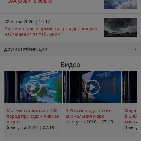
НОАА уходит в облако
28 июля 2026 | 10:17
Китай впервые применил рой дронов для
наблюдения за тайфуном
Другие публикации
Видео
Москва готовится к +32°
К России подступает
Жара в
перед приходом ливней
аномальная жара
в Сиби
и гроз
4 августа 2026 | 07:45
ливни 
6 августа 2026 | 07:19
3 авгус