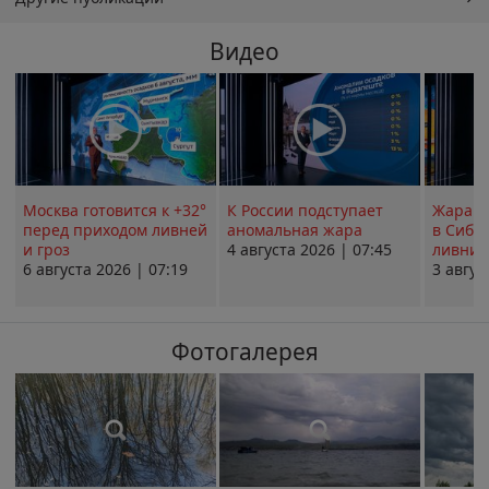
Видео
Москва готовится к +32°
К России подступает
Жара в
перед приходом ливней
аномальная жара
в Сиби
и гроз
4 августа 2026 | 07:45
ливни 
6 августа 2026 | 07:19
3 авгус
Фотогалерея