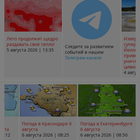
Лето продолжит щедро
Извер
раздавать своё тепло!
суперв
Следите за развитием
5 августа 2026 | 13:35
Йеллоу
событий в нашем
привед
Телеграм-канале
уничт
цивили
4 авгус
Погода в Краснодаре 6
Погода в Екатеринбурге
уста
августа
6 августа
08:12
6 августа 2026 | 08:25
6 августа 2026 | 08:50