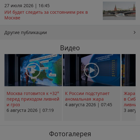
27 июля 2026 | 16:45
ИИ будет следить за состоянием рек в
Москве
Другие публикации
Видео
Москва готовится к +32°
К России подступает
Жара в
перед приходом ливней
аномальная жара
в Сиби
и гроз
4 августа 2026 | 07:45
ливни 
6 августа 2026 | 07:19
3 авгус
Фотогалерея