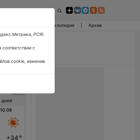
Фотогалерея
Энциклопедия
Архив
ндекс.Метрика, РСЯ)
 соответствии с
лов cookie, изменив
рага
 дней
 10.08
+34
°