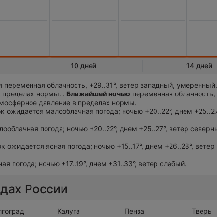
10 дней
14 дней
 переменная облачность, +29..31°, ветер западный, умеренный
 пределах нормы. .
Ближайшей ночью
переменная облачность,
Атмосферное давление в пределах нормы.
ток ожидается малооблачная погода; ночью +20..22°, днем +25..27
лооблачная погода; ночью +20..22°, днем +25..27°, ветер северн
ок ожидается ясная погода; ночью +15..17°, днем +26..28°, ветер
ая погода; ночью +17..19°, днем +31..33°, ветер слабый.
одах России
лгоград
Калуга
Пенза
Тверь