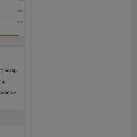
.
°, ветер
ый,
 северо-