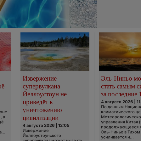
Извержение
Эль-Ниньо м
оё
супервулкана
стать самым 
Йеллоустоун не
за последние 
приведёт к
4 августа 2026 | 11
По данным Национ
уничтожению
ионе
климатического це
цивилизации
, а
Метеорологическо
щё
управления Китая 
4 августа 2026 | 12:05
продолжающееся 
Извержение
...
Эль-Ниньо в Тихом
Йеллоустоунского
усиливается и...
супервулкана может вызвать