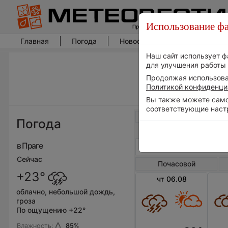
Использование фа
Главная
Погода
Новости погоды
Климат
Наш сайт использует ф
для улучшения работы 
Продолжая использоват
Политикой конфиденци
Вы также можете самос
соответствующие наст
Весь мир
Погода
в Праге
Сейчас
Почасовой
+23°
чт 06.08
облачно, небольшой дождь,
гроза
По ощущению +22°
Влажность:
85
%