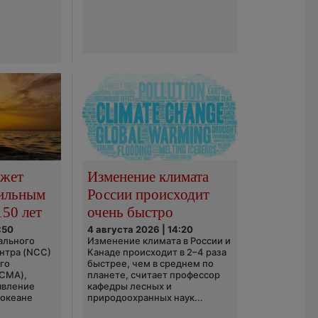
ожет
Изменение климата
сильным
России происходит
150 лет
очень быстро
:50
4 августа 2026 | 14:20
ального
Изменение климата в России и
нтра (NCC)
Канаде происходит в 2–4 раза
го
быстрее, чем в среднем по
(CMA),
планете, считает профессор
явление
кафедры лесных и
 океане
природоохранных наук...