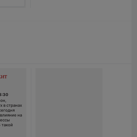
жит
3:30
он,
х в странах
сегодня
 влияние на
цессы
В такой