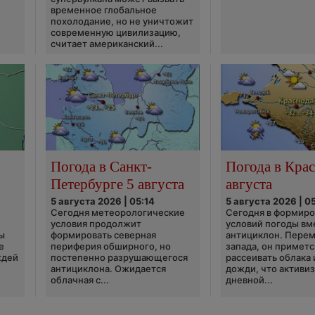
временное глобальное
похолодание, но не уничтожит
современную цивилизацию,
считает американский...
Погода в Санкт-
Погода в Крас
Петербурге 5 августа
августа
5 августа 2026 | 05:14
5 августа 2026 | 0
Сегодня метеорологические
Сегодня в формир
условия продолжит
условий погоды вм
ы
формировать северная
антициклон. Перем
е
периферия обширного, но
запада, он приметс
ждей
постепенно разрушающегося
рассеивать облака 
антициклона. Ожидается
дожди, что активи
облачная с...
дневной...