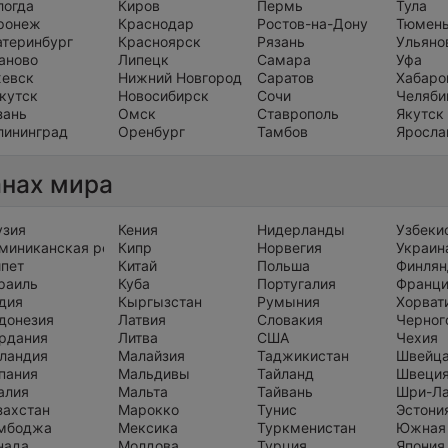
логда
Киров
Пермь
Тула
ронеж
Краснодар
Ростов-на-Дону
Тюмен
атеринбург
Красноярск
Рязань
Ульяно
аново
Липецк
Самара
Уфа
евск
Нижний Новгород
Саратов
Хабаро
кутск
Новосибирск
Сочи
Челяби
зань
Омск
Ставрополь
Якутск
лининград
Оренбург
Тамбов
Яросла
анах мира
узия
Кения
Нидерланды
Узбеки
миниканская республика
Кипр
Норвегия
Украин
ипет
Китай
Польша
Финлян
раиль
Куба
Португалия
Франц
дия
Кыргызстан
Румыния
Хорват
донезия
Латвия
Словакия
Черног
рдания
Литва
США
Чехия
ландия
Малайзия
Таджикистан
Швейц
пания
Мальдивы
Тайланд
Швеци
алия
Мальта
Тайвань
Шри-Л
захстан
Марокко
Тунис
Эстони
мбоджа
Мексика
Туркменистан
Южная
нада
Молдова
Турция
Япония