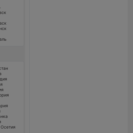
ь
вск
вск
нск
вль
стан
а
дия
ия
ия
ория
ария
я
анка
я
 Осетия