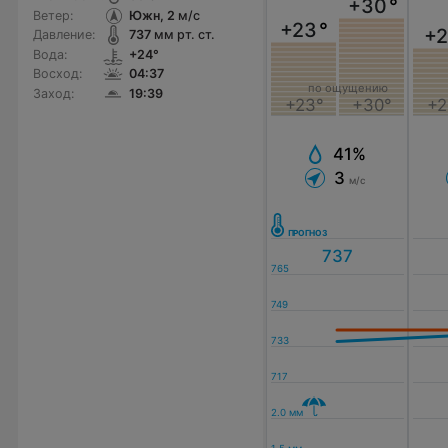
+30
°
Ветер:
Южн, 2
м/с
+23
°
+2
Давление:
737
мм рт. ст.
Вода:
+24°
Восход:
04:37
по ощущению
Заход:
19:39
+23°
+30°
+2
41%
3
м/с