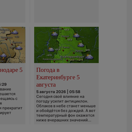
нодаре 5
Погода в
Екатеринбурге 5
августа
5:29
ование
5 августа 2026 | 05:58
ешается
Сегодня своё влияние на
ещаясь с
погоду усилит антициклон.
я
Облаков в небе станет меньше
и прекратит
и обойдётся без дождей. А вот
зирует
температурный фон окажется
ниже вчерашних значений...