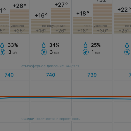
+27
°
+26
°
+22
°
1
°
+18
°
+16
°
по ощущению
по ощущению
по ощущению
по
5°
+26°
+18°
+30°
+16°
+26°
+25°
33%
25%
34%
3
1
3
м/с
м/с
м/с
атмосферное давление
мм рт.ст.
осадки
количество и вероятность