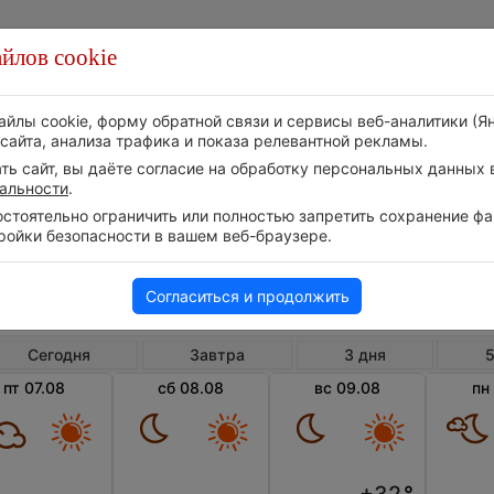
йлов cookie
Стихия
Природа
Технологии
Видео
айлы cookie, форму обратной связи и сервисы веб-аналитики (Я
сайта, анализа трафика и показа релевантной рекламы.
ь сайт, вы даёте согласие на обработку персональных данных в
альности
.
тоятельно ограничить или полностью запретить сохранение фай
ройки безопасности в вашем веб-браузере.
Чехия
Среднечешский край
П
Погода в Праге
Согласиться и продолжить
Сегодня
Завтра
3 дня
5
пт 07.08
сб 08.08
вс 09.08
пн
+32
°