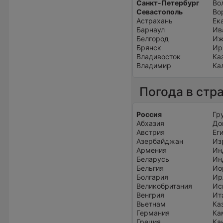
Санкт-Петербург
Во
Севастополь
Во
Астрахань
Ек
Барнаул
Ив
Белгород
Иж
Брянск
Ир
Владивосток
Ка
Владимир
Ка
Погода в стр
Россия
Гр
Абхазия
До
Австрия
Ег
Азербайджан
Из
Армения
Ин
Беларусь
Ин
Бельгия
Ио
Болгария
Ир
Великобритания
Ис
Венгрия
Ит
Вьетнам
Ка
Германия
Ка
Греция
Ка