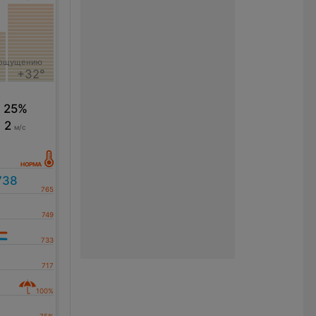
 ощущению
+32°
25%
2
м/с