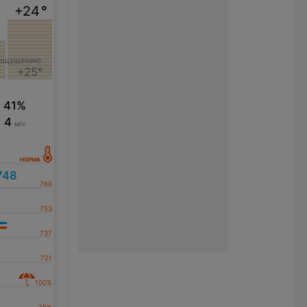
+24
°
 ощущению
+25°
41%
4
м/с