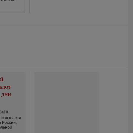
ой
пают
 дни
03:30
этого лета
е России.
альной
,