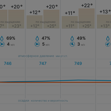
+22
°
0
°
+20
°
+20
°
+13
°
+12
°
+11
°
по ощущению
по ощущению
по
по ощущению
7°
+23°
+12°
+25°
+13°
+11°
+25°
69%
47%
49%
4
5
3
м/с
м/с
м/с
атмосферное давление
мм рт.ст.
осадки
количество и вероятность