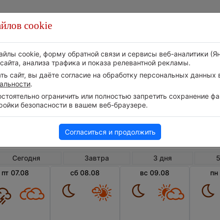
йлов cookie
Стихия
Природа
Технологии
Видео
айлы cookie, форму обратной связи и сервисы веб-аналитики (Я
сайта, анализа трафика и показа релевантной рекламы.
ь сайт, вы даёте согласие на обработку персональных данных в
альности
.
тоятельно ограничить или полностью запретить сохранение фай
ройки безопасности в вашем веб-браузере.
Беларусь
Минская область
Погода в Бобре
Согласиться и продолжить
Сегодня
Завтра
3 дня
5
пт 07.08
сб 08.08
вс 09.08
пн