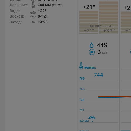
Давление:
744
мм рт. ст.
+21
°
+2
Вода:
+22°
Восход:
04:21
Заход:
19:55
по ощущению
+1
+21°
+33°
44%
3
м/с