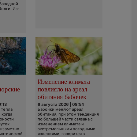
 Западной
Волги. Из-
Изменение климата
морские
повлияло на ареал
обитания бабочек
9:13
6 августа 2026 | 08:54
 тепла
Бабочки меняют ареал
 когда
обитания, при этом тенденция
рхности
по большей части связана с
суток
изменением климата и
я заметно
экстремальными погодными
матической
явлениями, говорится в