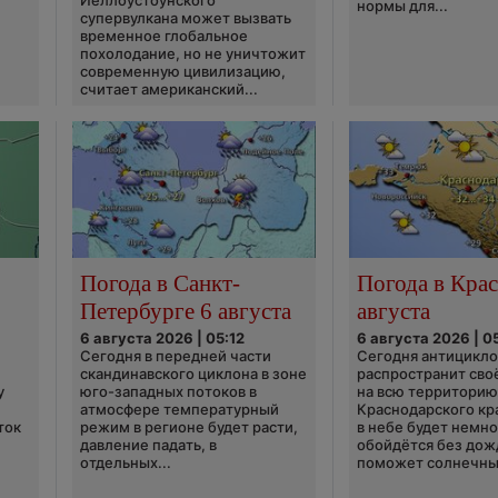
Йеллоустоунского
нормы для...
супервулкана может вызвать
временное глобальное
похолодание, но не уничтожит
современную цивилизацию,
считает американский...
Погода в Санкт-
Погода в Крас
Петербурге 6 августа
августа
6 августа 2026 | 05:12
6 августа 2026 | 0
Сегодня в передней части
Сегодня антицикл
скандинавского циклона в зоне
распространит сво
у
юго-западных потоков в
на всю территори
атмосфере температурный
Краснодарского кр
ток
режим в регионе будет расти,
в небе будет немно
давление падать, в
обойдётся без дож
отдельных...
поможет солнечны