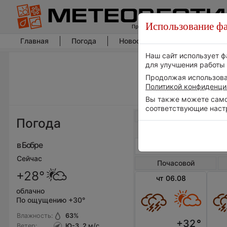
Использование фа
Главная
Погода
Новости погоды
Климат
Наш сайт использует ф
для улучшения работы 
Продолжая использоват
Политикой конфиденци
Вы также можете самос
соответствующие наст
Весь мир
Погода
в Бобре
Сейчас
Почасовой
+28°
чт 06.08
облачно
По ощущению +30°
Влажность:
63
%
+32
°
Ветер:
Ю-З, 2
м/с