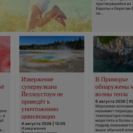
протянувшийся из
Европы к берегам 
за...
Извержение
В Приморье
оё
супервулкана
обнаружены 
Йеллоустоун не
волны тепла
приведёт к
6 августа 2026 | 0
Морскими волнами
уничтожению
ионе
называют периоды,
цивилизации
, а
температура пове
щё
моря пять и более 
4 августа 2026 | 12:05
подряд оказываетс
Извержение
...
выше обычной кли