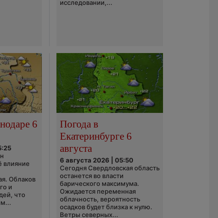
исследовании,...
нодаре 6
Погода в
Екатеринбурге 6
августа
5:25
он
6 августа 2026 | 05:50
ё влияние
Сегодня Свердловская область
ю
останется во власти
ая. Облаков
барического максимума.
го и
Ожидается переменная
дей, что
облачность, вероятность
м...
осадков будет близка к нулю.
Ветры северных...