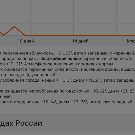
10 дней
14 дней
Ме
 переменная облачность, +31..33°, ветер западный, умеренный
 пределах нормы. .
Ближайшей ночью
переменная облачность,
ра +19..21°. Атмосферное давление в пределах нормы.
ток ожидается переменная облачность, небольшой дождь, возмо
ветер западный, умеренный.
лооблачная погода; ночью +11..13°, днем +19..21°, ветер западны
ток ожидается малооблачная погода; ночью +10..12°, днем +21..23
нный.
сная погода; ночью +12..14°, днем +23..25°, ветер юго-западный,
одах России