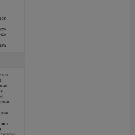
ь
вск
вск
нск
вль
стан
а
дия
ия
ия
ория
ария
я
анка
я
 Осетия