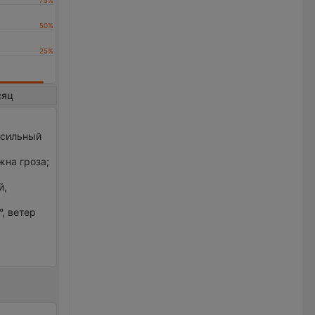
сяц
.
 сильный
жна гроза;
й,
°, ветер