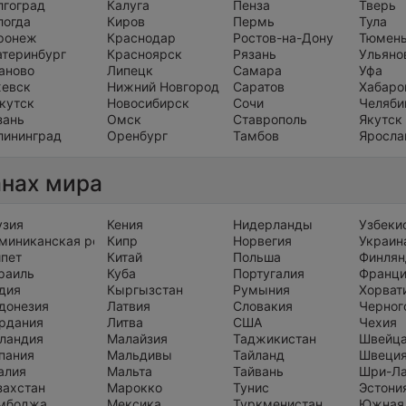
лгоград
Калуга
Пенза
Тверь
логда
Киров
Пермь
Тула
ронеж
Краснодар
Ростов-на-Дону
Тюмен
атеринбург
Красноярск
Рязань
Ульяно
аново
Липецк
Самара
Уфа
евск
Нижний Новгород
Саратов
Хабаро
кутск
Новосибирск
Сочи
Челяби
зань
Омск
Ставрополь
Якутск
лининград
Оренбург
Тамбов
Яросла
анах мира
узия
Кения
Нидерланды
Узбеки
миниканская республика
Кипр
Норвегия
Украин
ипет
Китай
Польша
Финлян
раиль
Куба
Португалия
Франц
дия
Кыргызстан
Румыния
Хорват
донезия
Латвия
Словакия
Черног
рдания
Литва
США
Чехия
ландия
Малайзия
Таджикистан
Швейц
пания
Мальдивы
Тайланд
Швеци
алия
Мальта
Тайвань
Шри-Л
захстан
Марокко
Тунис
Эстони
мбоджа
Мексика
Туркменистан
Южная