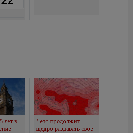
+22°
5 лет в
Лето продолжит
ение
щедро раздавать своё