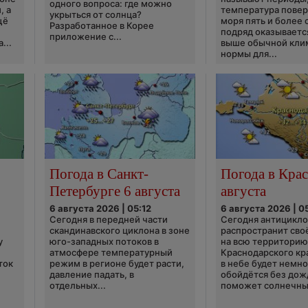
одного вопроса: где можно
, а
температура пове
укрыться от солнца?
щё
моря пять и более 
Разработанное в Корее
подряд оказываетс
приложение с...
...
выше обычной кли
нормы для...
Погода в Санкт-
Погода в Крас
Петербурге 6 августа
августа
6 августа 2026 | 05:12
6 августа 2026 | 0
Сегодня в передней части
Сегодня антицикл
скандинавского циклона в зоне
распространит сво
у
юго-западных потоков в
на всю территори
атмосфере температурный
Краснодарского кр
ток
режим в регионе будет расти,
в небе будет немно
давление падать, в
обойдётся без дож
отдельных...
поможет солнечны