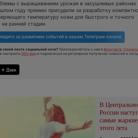
блемы с выращиванием урожая в засушливых районах 
ошлом году премию присудили за разработку компактн
меряющего температуру кожи для быстрого и точного
на ранней стадии.
ледите за развитием событий в нашем
Телеграм-канале
в своей ленте социальной сети?
Присоединяйтесь к нам в
Вконтакте
,
Однокла
те настроить
RSS-фид
и подписаться на регулярное получение новостей и пого
В Центральн
России насту
самые жаркие
этого лета