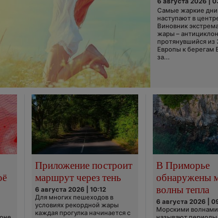
6 августа 2026 | 
Самые жаркие дни 
наступают в центр
Виновник экстрем
жары – антициклон
протянувшийся из
Европы к берегам 
за...
Приложение построит
В Приморье
оё
маршрут через тень
обнаружены 
волны тепла
6 августа 2026 | 10:12
Для многих пешеходов в
6 августа 2026 | 0
условиях рекордной жары
Морскими волнами
каждая прогулка начинается с
ионе
называют периоды,