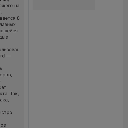
ожего на
,
вается 8
главных
ившейся
одые
ользован
ard —
ь
оров,
е
кат
та. Так,
ака,
ыстро
рое