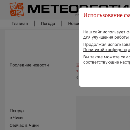
Использование фа
Главная
Погода
Новости погоды
Климат
Наш сайт использует ф
для улучшения работы 
Продолжая использоват
Политикой конфиденци
Вы также можете самос
соответствующие наст
Последние новости
Космическая погода и
транспорт
6 августа 2026 | 15:13
Погода
в Чини
Сейчас в Чини