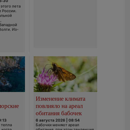
03:30
этого лета
е России.
альной
,
 Западной
Волги. Из-
Изменение климата
морские
повлияло на ареал
обитания бабочек
9:13
6 августа 2026 | 08:54
 тепла
Бабочки меняют ареал
 когда
обитания, при этом тенденция