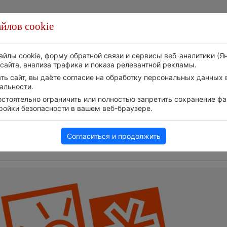
йлов cookie
Стихия
Природа
Технологии
Видео
айлы cookie, форму обратной связи и сервисы веб-аналитики (Я
сайта, анализа трафика и показа релевантной рекламы.
ь сайт, вы даёте согласие на обработку персональных данных в
альности
.
тоятельно ограничить или полностью запретить сохранение фай
ройки безопасности в вашем веб-браузере.
Следите за 
Приложение построит маршрут
событий в н
через тень
Телеграм-ка
6 августа 2026 | 13:12
Согласиться и продолжить