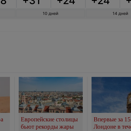
8°
+31°
+24°
+24°
10 дней
14 дней
ра
Европейские столицы
Впервые за 15
бьют рекорды жары
Лондоне в теч