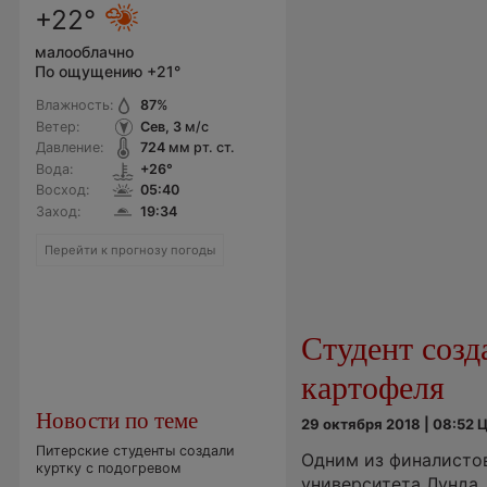
+22°
малооблачно
По ощущению +21°
Влажность:
87
%
Ветер:
Сев, 3
м/с
Давление:
724
мм рт. ст.
Вода:
+26°
Восход:
05:40
Заход:
19:34
Перейти к прогнозу погоды
Студент созд
картофеля
Новости по теме
29 октября 2018 | 08:52
Питерские студенты создали
Одним из финалистов
куртку с подогревом
университета Лунда,