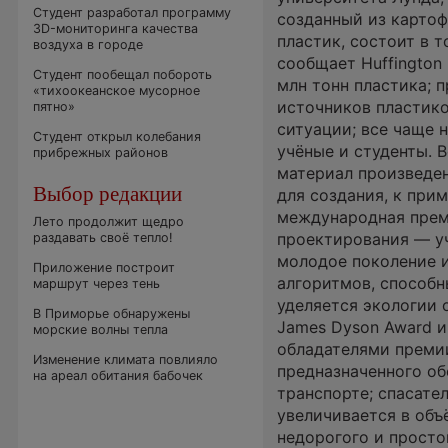
Студент разработал программу
созданный из картоф
3D-мониторинга качества
пластик, состоит в 
воздуха в городе
сообщает Huffington
Студент пообещал побороть
млн тонн пластика; 
«тихоокеанское мусорное
источников пластико
пятно»
ситуации; все чаще
Студент открыл колебания
учёные и студенты. 
прибрежных районов
материал произведен
Выбор редакции
для создания, к при
международная прем
Лето продолжит щедро
проектирования — уч
раздавать своё тепло!
молодое поколение и
Приложение построит
алгоритмов, способн
маршрут через тень
уделяется экологии
В Приморье обнаружены
James Dyson Award и
морские волны тепла
обладателями премии
Изменение климата повлияло
предназначенного об
на ареал обитания бабочек
транспорте; спасате
увеличивается в объ
недорогого и просто