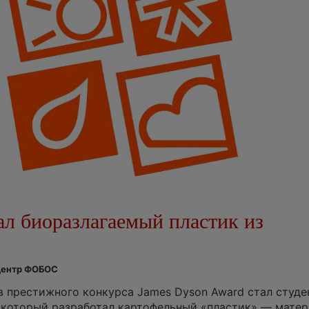
ал биоразлагаемый пластик из
 Центр ФОБОС
 престижного конкурса James Dyson Award стал студе
 который разработал картофельный «пластик» — матер