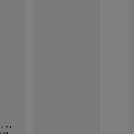
нт из
иал,