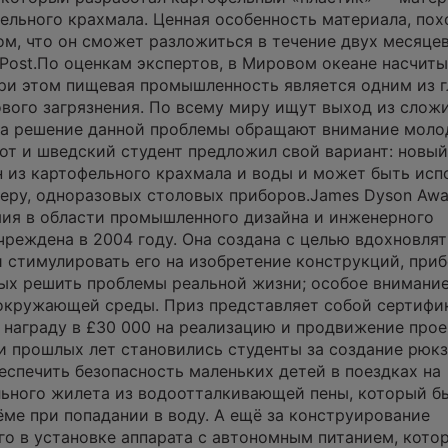
ельного крахмала. Ценная особенность материала, пох
том, что он сможет разложиться в течение двух месяцев
 Post.По оценкам экспертов, в Мировом океане насчиты
при этом пищевая промышленность является одним из 
вого загрязнения. По всему миру ищут выход из слож
 на решение данной проблемы обращают внимание мол
Вот и шведский студент предложил свой вариант: новый
 из картофельного крахмала и воды и может быть исп
меру, одноразовых столовых приборов.James Dyson Aw
ия в области промышленного дизайна и инженерного
реждена в 2004 году. Она создана с целью вдохновлят
 стимулировать его на изобретение конструкций, приб
ых решить проблемы реальной жизни; особое внимани
 окружающей среды. Приз представляет собой сертифи
 награду в £30 000 на реализацию и продвижение проек
 прошлых лет становились студенты за создание рюкз
еспечить безопасность маленьких детей в поездках на
льного жилета из водоотталкивающей пены, который б
ёме при попадании в воду. А ещё за конструирование
го в установке аппарата с автономным питанием, кото