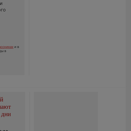
и
ого
ссниках
и в
ды в
ой
пают
 дни