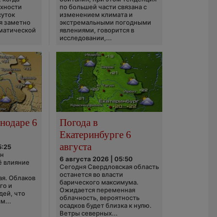
рхности
по большей части связана с
суток
изменением климата и
я заметно
экстремальными погодными
матической
явлениями, говорится в
исследовании,...
нодаре 6
Погода в
Екатеринбурге 6
августа
5:25
он
6 августа 2026 | 05:50
ё влияние
Сегодня Свердловская область
ю
останется во власти
ая. Облаков
барического максимума.
го и
Ожидается переменная
дей, что
облачность, вероятность
м...
осадков будет близка к нулю.
Ветры северных...