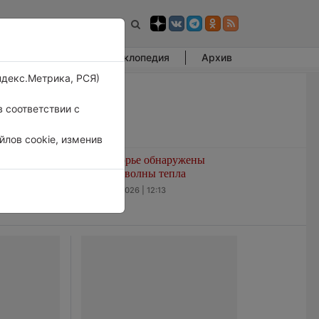
Фотогалерея
Энциклопедия
Архив
ндекс.Метрика, РСЯ)
 соответствии с
лов cookie, изменив
развитием
В Приморье обнаружены
ашем
морские волны тепла
нале
6 августа 2026 | 12:13