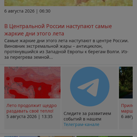
6 августа 2026 | 06:30
В Центральной России наступают самые
жаркие дни этого лета
Самые жаркие дни этого лета наступают в центре России.
Виновник экстремальной жары – антициклон,
протянувшийся из Западной Европы к берегам Волги. Из-
за перегрева земной...
Лето продолжит щедро
Прилож
раздавать своё тепло!
маршру
Следите за развитием
5 августа 2026 | 13:35
6 авгус
событий в нашем
Телеграм-канале