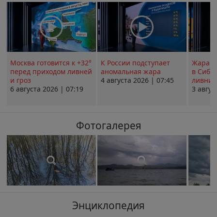
Москва готовится к +32°
К России подступает
Жара в
перед приходом ливней
аномальная жара
в Сиби
и гроз
4 августа 2026 | 07:45
ливни 
6 августа 2026 | 07:19
3 авгус
Фотогалерея
Энциклопедия