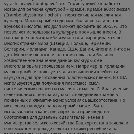
vyrashchivayut-biotoplivo" text="приступили"> к работе с
новой для региона культурой – крамбе. Крамбе абиссинская
(Crambe abyssinica Hochst.) – перспективная масличная
культура. Масло крамбе содержит большое количество
эруковой кислоты, его доля может доходить до 50-55%. Это
позволяет использовать культуру в промышленности. В
настоящее время крамбе изучается и выращивается во
многих странах мира (Швеции, Польше, Германии,
Болгарии, Ирландии, Канаде, США, Дании, Японии, Китае и
др.). Многочисленные испытания показали большое
хозяйственное значение данной культуры с её
многоплановым использованием. Например, в Ирландии
масло крамбе используется для повышения клейкости
каучука и для приготовления пластических пленок. В США
используется для получения пластмасс, смол,
синтетических волокон и смазочных масел. Сейчас учёные
селекционного центра изучают «поведение» крамбе в
почвенных и климатических условиях Башкортостана. По
их словам, наряду с рапсом крамбе может быть
использована в качестве сырья для производства
биотоплива для дизельных двигателей. Ранее в
минисерстве сельского хозяйства Башкортостана заявляли
о возможном переходе сельхозтехники республики на