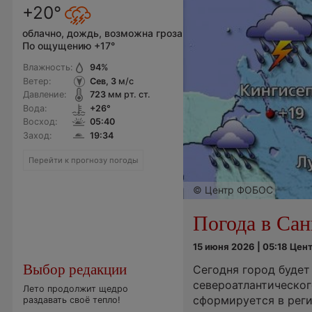
+20°
облачно, дождь, возможна гроза
По ощущению +17°
Влажность:
94
%
Ветер:
Сев, 3
м/с
Давление:
723
мм рт. ст.
Вода:
+26°
Восход:
05:40
Заход:
19:34
Перейти к прогнозу погоды
© Центр ФОБОС
Погода в Сан
15 июня 2026 | 05:18 Це
Выбор редакции
Сегодня город будет
североатлантическог
Лето продолжит щедро
сформируется в реги
раздавать своё тепло!