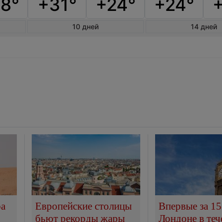
8°
+31°
+24°
+24°
10 дней
14 дней
ра
Европейские столицы
Впервые за 15
бьют рекорды жары
Лондоне в теч