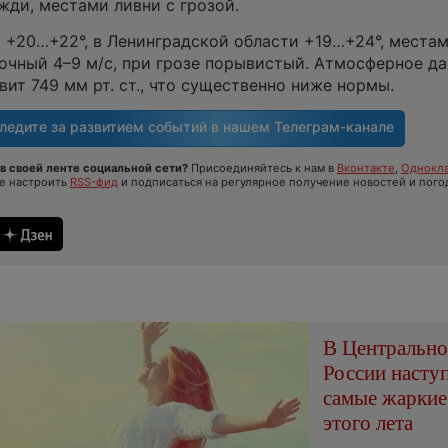
ди, местами ливни с грозой.
 +20…+22°, в Ленинградской области +19…+24°, места
точный 4–9 м/с, при грозе порывистый. Атмосферное д
вит 749 мм рт. ст., что существенно ниже нормы.
ледите за развитием событий в нашем
Телеграм-канале
в своей ленте социальной сети?
Присоединяйтесь к нам в
Вконтакте
,
Однокла
те настроить
RSS-фид
и подписаться на регулярное получение новостей и пого
В Центральн
России насту
самые жаркие
этого лета