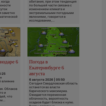
 когда
обитания, при этом тенденция
рхности
по большей части связана с
суток
изменением климата и
я заметно
экстремальными погодными
матической
явлениями, говорится в
исследовании,...
нодаре 6
Погода в
Екатеринбурге 6
августа
5:25
он
6 августа 2026 | 05:50
ё влияние
Сегодня Свердловская область
ю
останется во власти
ая. Облаков
барического максимума.
го и
Ожидается переменная
дей, что
облачность, вероятность
м...
осадков будет близка к нулю.
Ветры северных...