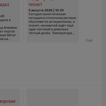
адал
тепло!
5 августа 2026 | 10:35
Сегодня синоптическая
:41
ситуация в столичном регионе
ндоне в
обусловится антициклоном, а
значит, москвичей ждёт ещё
ца впервые
один погожий и довольно
ает портал
тёплый денёк. Температура...
ние Mirror
й на...
Ещё
морские