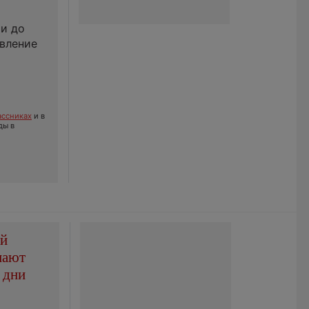
ми до
авление
ссниках
и в
ды в
ой
пают
 дни