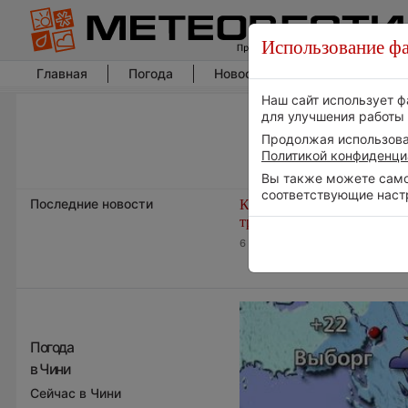
Использование фа
Главная
Погода
Новости погоды
Климат
Наш сайт использует ф
для улучшения работы 
Продолжая использоват
Политикой конфиденци
Вы также можете самос
соответствующие наст
Последние новости
Космическая погода и
транспорт
6 августа 2026 | 15:13
Погода
в Чини
Сейчас в Чини