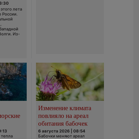
03:30
этого лета
е России.
альной
,
 Западной
Волги. Из-
Изменение климата
морские
повлияло на ареал
обитания бабочек
9:13
6 августа 2026 | 08:54
 тепла
Бабочки меняют ареал