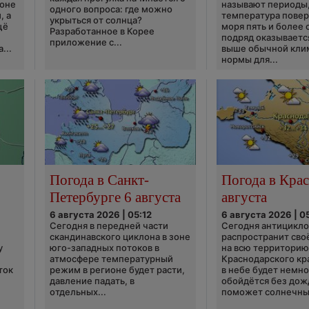
ионе
называют периоды,
одного вопроса: где можно
, а
температура пове
укрыться от солнца?
щё
моря пять и более 
Разработанное в Корее
подряд оказываетс
приложение с...
...
выше обычной кли
нормы для...
Погода в Санкт-
Погода в Крас
Петербурге 6 августа
августа
6 августа 2026 | 05:12
6 августа 2026 | 0
Сегодня в передней части
Сегодня антицикл
скандинавского циклона в зоне
распространит сво
у
юго-западных потоков в
на всю территори
атмосфере температурный
Краснодарского кр
ток
режим в регионе будет расти,
в небе будет немно
давление падать, в
обойдётся без дож
отдельных...
поможет солнечны