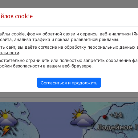
йлов cookie
Стихия
Природа
Технологии
Видео
айлы cookie, форму обратной связи и сервисы веб-аналитики (Я
сайта, анализа трафика и показа релевантной рекламы.
ь сайт, вы даёте согласие на обработку персональных данных в
альности
.
тоятельно ограничить или полностью запретить сохранение фай
ройки безопасности в вашем веб-браузере.
Следите за 
Приложение построит маршрут
событий в н
через тень
Телеграм-ка
6 августа 2026 | 13:12
Согласиться и продолжить