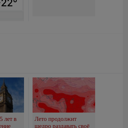
+22°
5 лет в
Лето продолжит
ение
щедро раздавать своё