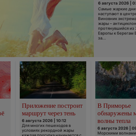
6 августа 2026 | 
Самые жаркие дни 
наступают в центр
Виновник экстрем
жары – антициклон
протянувшийся из
Европы к берегам 
за...
Приложение построит
В Приморье
оё
маршрут через тень
обнаружены 
волны тепла
6 августа 2026 | 10:12
Для многих пешеходов в
6 августа 2026 | 0
условиях рекордной жары
Морскими волнами
каждая прогулка начинается с