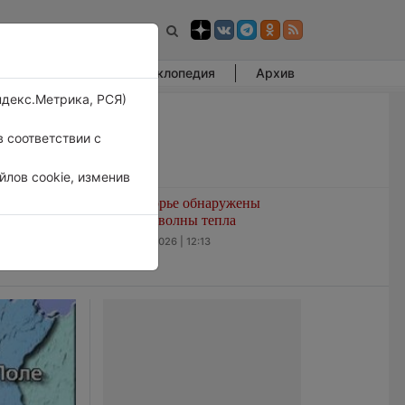
Фотогалерея
Энциклопедия
Архив
ндекс.Метрика, РСЯ)
 соответствии с
лов cookie, изменив
развитием
В Приморье обнаружены
ашем
морские волны тепла
нале
6 августа 2026 | 12:13