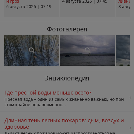
и гроз
4 августа 2026 | 07:45
ливни 
6 августа 2026 | 07:19
3 авгус
Фотогалерея
Энциклопедия
Где пресной воды меньше всего?
Пресная вода – один из самых жизненно важных, но при
этом крайне неравномерно...
Длинная тень лесных пожаров: дым, воздух и
здоровье
Дым от лесных пожаров может распространяться на