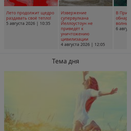
Лето продолжит щедро
Извержение
В Прим
раздавать своё тепло!
супервулкана
обнару
5 августа 2026 | 10:35
Йеллоустоун не
волны 
приведёт к
6 авгус
уничтожению
цивилизации
4 августа 2026 | 12:05
Тема дня