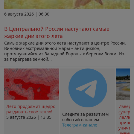
6 августа 2026 | 06:30
В Центральной России наступают самые
жаркие дни этого лета
Самые жаркие дни этого лета наступают в центре России.
Виновник экстремальной жары – антициклон,
протянувшийся из Западной Европы к берегам Волги. Из-
за перегрева земной...
Лето продолжит щедро
Извер
раздавать своё тепло!
суперв
Следите за развитием
5 августа 2026 | 13:35
Йеллоу
событий в нашем
привед
Телеграм-канале
уничт
цивили