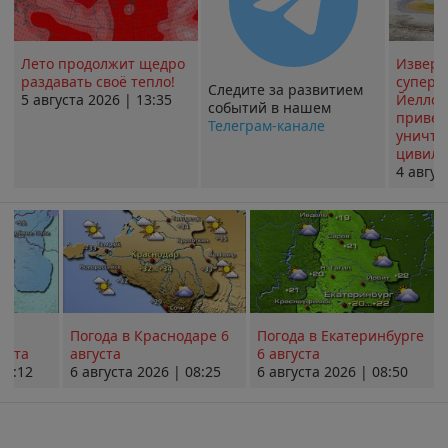
Лето продолжит щедро
Извер
раздавать своё тепло!
суперв
Следите за развитием
5 августа 2026 | 13:35
Йеллоу
событий в нашем
привед
Телеграм-канале
уничт
цивили
4 авгус
Погода в Краснодаре 6
Погода в Екатеринбурге
уста
августа
6 августа
08:12
6 августа 2026 | 08:25
6 августа 2026 | 08:50