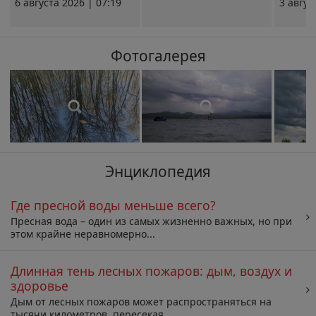
6 августа 2026 | 07:19
3 авгус
Фотогалерея
Энциклопедия
Где пресной воды меньше всего?
Пресная вода – один из самых жизненно важных, но при
этом крайне неравномерно...
Длинная тень лесных пожаров: дым, воздух и
здоровье
Дым от лесных пожаров может распространяться на
тысячи километров, пересекая...