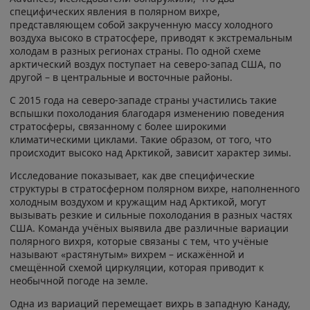
специфических явления в полярном вихре,
представляющем собой закрученную массу холодного
воздуха высоко в стратосфере, приводят к экстремальным
холодам в разных регионах страны. По одной схеме
арктический воздух поступает на северо-запад США, по
другой – в центральные и восточные районы.
С 2015 года на северо-западе страны участились такие
вспышки похолодания благодаря изменению поведения
стратосферы, связанному с более широкими
климатическими циклами. Такие образом, от того, что
происходит высоко над Арктикой, зависит характер зимы.
Исследование показывает, как две специфические
структуры в стратосферном полярном вихре, наполненного
холодным воздухом и кружащим над Арктикой, могут
вызывать резкие и сильные похолодания в разных частях
США. Команда учёных выявила две различные вариации
полярного вихря, которые связаны с тем, что учёные
называют «растянутым» вихрем – искажённой и
смещённой схемой циркуляции, которая приводит к
необычной погоде на земле.
Одна из вариаций перемещает вихрь в западную Канаду,