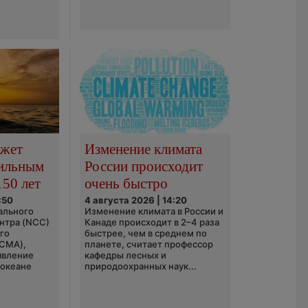
ожет
Изменение климата
сильным
России происходит
150 лет
очень быстро
:50
4 августа 2026 | 14:20
ального
Изменение климата в России и
нтра (NCC)
Канаде происходит в 2–4 раза
го
быстрее, чем в среднем по
(CMA),
планете, считает профессор
явление
кафедры лесных и
 океане
природоохранных наук...