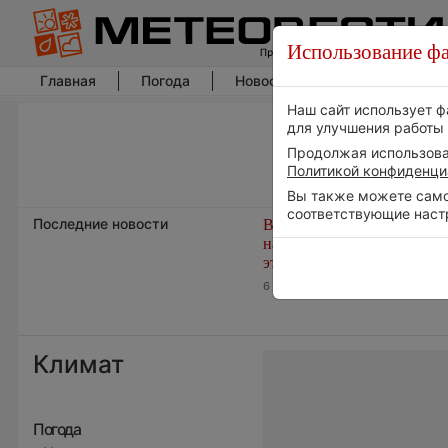
Использование фа
Главная
Погода
Новости погоды
Климат
Наш сайт использует ф
для улучшения работы 
Продолжая использоват
Политикой конфиденци
Вы также можете самос
соответствующие наст
Последние новости
В Центральной России
наступают самые жаркие 
этого лета
6 августа 2026 | 06:30
Климат
Погода