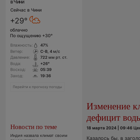
в Чини
Сейчас в Чини
+29°
облачно
По ощущению +30°
Влажность:
47
%
Ветер:
С-В, 4
м/с
Давление:
722
мм рт. ст.
Вода:
+26°
Восход:
05:39
Заход:
19:36
Перейти к прогнозу погоды
Изменение к
дефицит вод
Новости по теме
18 марта 2024 | 09:46 Ц
Индия назвала климат своим
Казалось бы, в заго