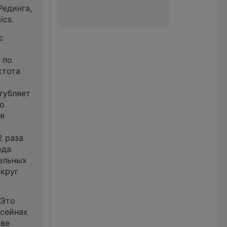
Рединга,
ics.
с
 по
стота
губляет
ро
ля
2 раза
ода
ельных
округ
 Это
ссейнах
тве