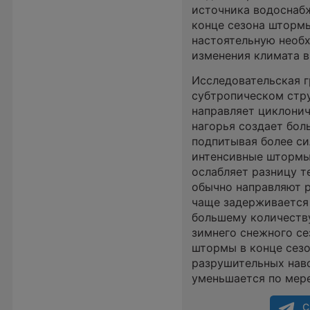
источника водоснабж
конце сезона штормы
настоятельную необ
изменения климата в
Исследовательская г
субтропическом стру
направляет циклонич
нагорья создает бо
подпитывая более си
интенсивные штормы.
ослабляет разницу 
обычно направляют р
чаще задерживается 
большему количеств
зимнего снежного се
штормы в конце сез
разрушительных наво
уменьшается по мере
С