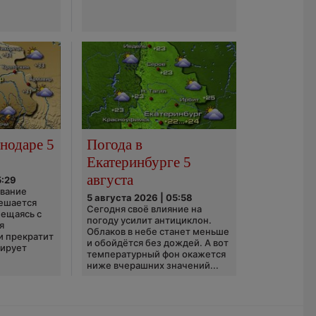
нодаре 5
Погода в
Екатеринбурге 5
августа
5:29
ование
5 августа 2026 | 05:58
ешается
Сегодня своё влияние на
ещаясь с
погоду усилит антициклон.
я
Облаков в небе станет меньше
и прекратит
и обойдётся без дождей. А вот
зирует
температурный фон окажется
ниже вчерашних значений...