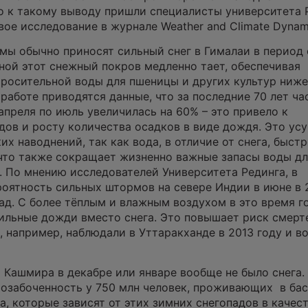
 к такому выводу пришли специалисты университета 
вое исследование в журнале Weather and Climate Dynam
ы обычно приносят сильный снег в Гималаи в период 
сной этот снежный покров медленно тает, обеспечивая
росительной воды для пшеницы и других культур ниже
 работе приводятся данные, что за последние 70 лет ча
апреля по июль увеличилась на 60% – это привело к
ов и росту количества осадков в виде дождя. Это усу
х наводнений, так как вода, в отличие от снега, быст
 что также сокращает жизненно важные запасы воды д
 По мнению исследователей Университета Рединга, в
оятность сильных штормов на севере Индии в июне в 
зад. С более тёплым и влажным воздухом в это время г
ильные дожди вместо снега. Это повышает риск смерт
, например, наблюдали в Уттаракханде в 2013 году и в
 Кашмира в декабре или январе вообще не было снега.
озабоченность у 750 млн человек, проживающих в ба
а, которые зависят от этих зимних снегопадов в качес