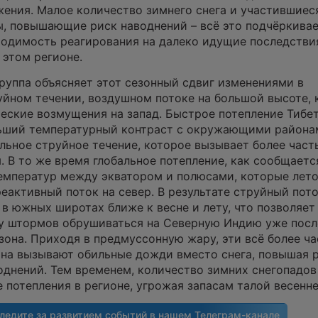
ения. Малое количество зимнего снега и участившиес
, повышающие риск наводнений – всё это подчёркива
ходимость реагирования на далеко идущие последстви
 этом регионе.
руппа объясняет этот сезонный сдвиг изменениями в
йном течении, воздушном потоке на большой высоте,
еские возмущения на запад. Быстрое потепление Тибе
льший температурный контраст с окружающими района
льное струйное течение, которое вызывает более част
 В то же время глобальное потепление, как сообщаетс
температур между экватором и полюсами, которые лет
еактивный поток на север. В результате струйный пото
в южных широтах ближе к весне и лету, что позволяет
у штормов обрушиваться на Северную Индию уже посл
зона. Приходя в предмуссонную жару, эти всё более ч
она вызывают обильные дожди вместо снега, повышая 
днений. Тем временем, количество зимних снегопадов
 потепления в регионе, угрожая запасам талой весенне
ледите за развитием событий в нашем
Телеграм-канале