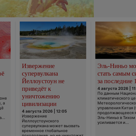
Извержение
Эль-Ниньо м
оё
супервулкана
стать самым 
Йеллоустоун не
за последние 
приведёт к
4 августа 2026 | 11
По данным Национ
уничтожению
ионе
климатического це
цивилизации
, а
Метеорологическо
щё
управления Китая 
4 августа 2026 | 12:05
продолжающееся 
Извержение
...
Эль-Ниньо в Тихом
Йеллоустоунского
усиливается и...
супервулкана может вызвать
временное глобальное
похолодание, но не уничтожит