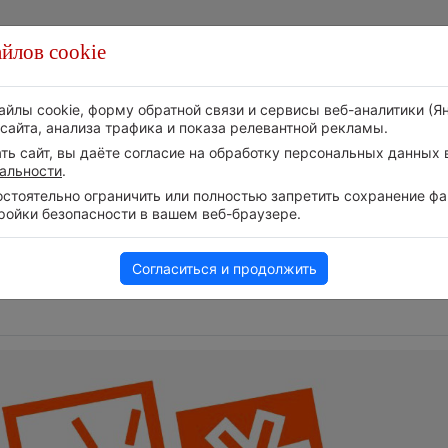
йлов cookie
Стихия
Природа
Технологии
Видео
айлы cookie, форму обратной связи и сервисы веб-аналитики (Я
сайта, анализа трафика и показа релевантной рекламы.
ь сайт, вы даёте согласие на обработку персональных данных в
альности
.
тоятельно ограничить или полностью запретить сохранение фай
ройки безопасности в вашем веб-браузере.
Следите за 
Дневная температура воздуха в
событий в н
дни
ОАЭ превысила +51°
Телеграм-ка
5 августа 2026 | 17:20
Согласиться и продолжить