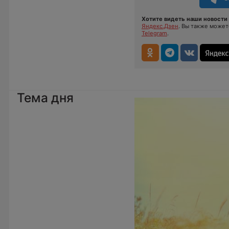
Хотите видеть наши новости 
Яндекс.Дзен
. Вы также може
Telegram
.
Тема дня