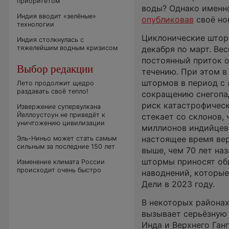
приоритетом
воды? Однако именно
Индия вводит «зелёные»
опубликовав
своё но
технологии
Циклонические шторм
Индия столкнулась с
тяжелейшим водным кризисом
декабря по март. Ве
постоянный приток о
Выбор редакции
течению. При этом в
штормов в период с 
Лето продолжит щедро
раздавать своё тепло!
сокращению снегопад
риск катастрофически
Извержение супервулкана
Йеллоустоун не приведёт к
стекает со склонов,
уничтожению цивилизации
миллионов индийцев.
настоящее время вер
Эль-Ниньо может стать самым
сильным за последние 150 лет
выше, чем 70 лет на
штормы приносят об
Изменение климата России
происходит очень быстро
наводнений, которые
Дели в 2023 году.
В некоторых районах
вызывает серьёзную 
Инда и Верхнего Ганг