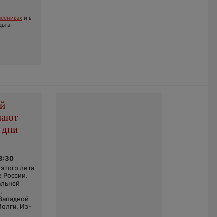
ссниках
и в
ды в
ой
пают
 дни
03:30
этого лета
е России.
альной
,
 Западной
Волги. Из-