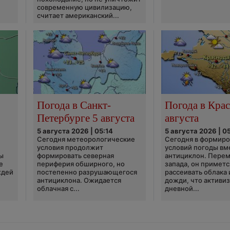
современную цивилизацию,
считает американский...
Погода в Санкт-
Погода в Крас
Петербурге 5 августа
августа
5 августа 2026 | 05:14
5 августа 2026 | 0
Сегодня метеорологические
Сегодня в формир
условия продолжит
условий погоды вм
ы
формировать северная
антициклон. Перем
е
периферия обширного, но
запада, он приметс
ждей
постепенно разрушающегося
рассеивать облака 
антициклона. Ожидается
дожди, что активи
облачная с...
дневной...