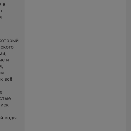
я в
ет
я
 который
тского
ми,
ые и
я,
ом
к всё
е
астые
риск
й воды.