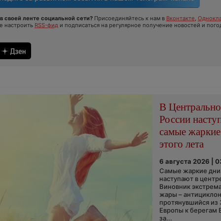
в своей ленте социальной сети?
Присоединяйтесь к нам в
Вконтакте
,
Однокла
те настроить
RSS-фид
и подписаться на регулярное получение новостей и пого
В Центральн
России насту
самые жаркие
этого лета
6 августа 2026 | 
Самые жаркие дни 
наступают в центр
Виновник экстрем
жары – антициклон
протянувшийся из
Европы к берегам 
за...