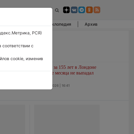
Фотогалерея
Энциклопедия
Архив
ндекс.Метрика, РСЯ)
 соответствии с
лов cookie, изменив
развитием
Впервые за 155 лет в Лондоне
ашем
в течение месяца не выпадал
нале
дождь
5 августа 2026 | 16:41