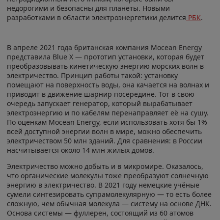
недорогими и безопасны для планеты. Новыми
разработками в области электроэнергетики делится
РБК
.
В апреле 2021 года британская компания Mocean Energy
представила Blue X — прототип установки, которая будет
преобразовывать кинетическую энергию морских волн в
электричество. Принцип работы такой: установку
помещают на поверхность воды, она качается на волнах и
приводит в движение шарнир посередине. Тот в свою
очередь запускает генератор, который вырабатывает
электроэнергию и по кабелям перенаправляет её на сушу.
По оценкам Mocean Energy, если использовать хотя бы 1%
всей доступной энергии волн в мире, можно обеспечить
электричеством 50 млн зданий. Для сравнения: в России
насчитывается около 14 млн жилых домов.
Электричество можно добыть и в микромире. Оказалось,
что органические молекулы тоже преобразуют солнечную
энергию в электричество. В 2021 году немецкие учёные
сумели синтезировать супрамолекулярную — то есть более
сложную, чем обычная молекула — систему на основе ДНК.
Основа системы — фуллерен, состоящий из 60 атомов