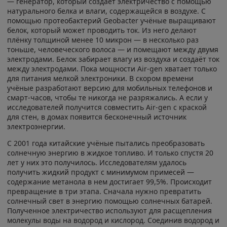
— генератор, который создаёт электричество с помощью
натурального белка и влаги, содержащейся в воздухе. С
помощью протеобактерий Geobacter учёные выращивают
белок, который может проводить ток. Из него делают
плёнку толщиной менее 10 микрон — в несколько раз
тоньше, человеческого волоса — и помещают между двумя
электродами. Белок забирает влагу из воздуха и создаёт ток
между электродами. Пока мощности Air-gen хватает только
для питания мелкой электроники. В скором времени
учёные разработают версию для мобильных телефонов и
смарт-часов, чтобы те никогда не разряжались. А если у
исследователей получится совместить Air-gen с краской
для стен, в домах появится бесконечный источник
электроэнергии.
С 2001 года китайские учёные пытались преобразовать
солнечную энергию в жидкое топливо. И только спустя 20
лет у них это получилось. Исследователям удалось
получить жидкий продукт с минимумом примесей —
содержание метанола в нем достигает 99,5%. Происходит
превращение в три этапа. Сначала нужно превратить
солнечный свет в энергию помощью солнечных батарей.
Полученное электричество используют для расщепления
молекулы воды на водород и кислород. Соединив водород и