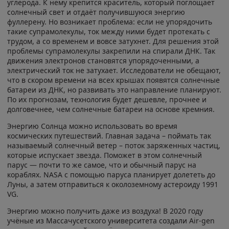
углерода. К нему крепится краситель, который поглощает
солнечный свет и отдаёт получившуюся энергию
фуллерену. Но возникает проблема: если не упорядочить
такие супрамолекулы, ток между ними будет протекать с
трудом, а со временем и вовсе затухнет. Для решения этой
проблемы супрамолекулы закрепили на спирали ДНК. Так
движения электронов становятся упорядоченными, а
электрический ток не затухает. Исследователи не обещают,
что в скором времени на всех крышах появятся солнечные
батареи из ДНК, но развивать это направление планируют.
По их прогнозам, технология будет дешевле, прочнее и
долговечнее, чем солнечные батареи на основе кремния.
Энергию Солнца можно использовать во время
космических путешествий. Главная задача – поймать так
называемый солнечный ветер – поток заряженных частиц,
которые испускает звезда. Поможет в этом солнечный
парус — почти то же самое, что и обычный парус на
кораблях. NASA с помощью паруса планирует долететь до
Луны, а затем отправиться к околоземному астероиду 1991
VG.
Энергию можно получить даже из воздуха! В 2020 году
учёные из Массачусетского университета создали Air-gen