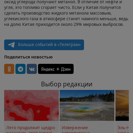
оксид углерода получают метанол. В отличие от нефти и
угля, это топливо сгорает чисто. Если у Китая получится
сделать производство жидкого метанола массовым,
углекислого газа в атмосфере станет намного меньше, ведь
на долю Китая приходится около 29% мировых выбросов.
Больше событий в «Телеграм»
Поделиться новостью
Выбор редакции
Лето продолжит щедро
Извержение
Эль-Ни
раздавать своё тепло!
супервулкана
самым 