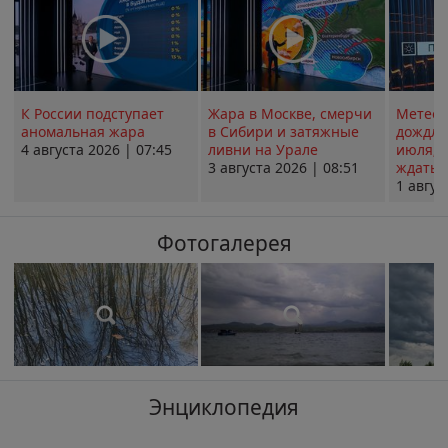
К России подступает
Жара в Москве, смерчи
Метеои
аномальная жара
в Сибири и затяжные
дождли
4 августа 2026 | 07:45
ливни на Урале
июля; 
3 августа 2026 | 08:51
ждать о
1 авгус
Фотогалерея
Энциклопедия