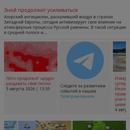
Зной продолжит усиливаться
Азорский антициклон, раскаливший воздух в странах
Западной Европы, сегодня активизирует свое влияние на
атмосферные процессы Русской равнины. В такой ситуации
в средней полосе и...
Лето продолжит щедро
Извер
раздавать своё тепло!
суперв
Следите за развитием
5 августа 2026 | 13:35
Йеллоу
событий в нашем
привед
Телеграм-канале
уничт
цивили
4 авгус