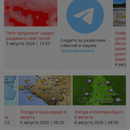
Лето продолжит щедро
Извер
раздавать своё тепло!
суперв
Следите за развитием
5 августа 2026 | 13:35
Йеллоу
событий в нашем
привед
Телеграм-канале
уничт
цивили
4 авгус
Погода в Краснодаре 6
Погода в Екатеринбурге
уста
августа
6 августа
08:12
6 августа 2026 | 08:25
6 августа 2026 | 08:50