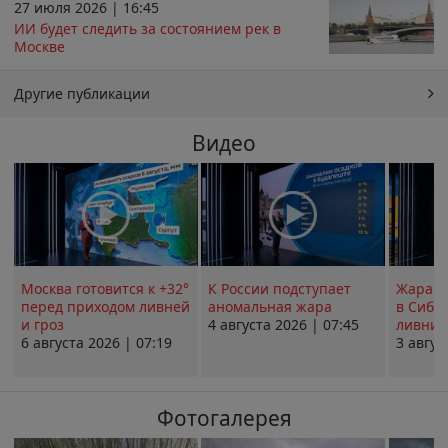
27 июля 2026 | 16:45
ИИ будет следить за состоянием рек в
Москве
Другие публикации
Видео
Москва готовится к +32°
К России подступает
Жара в
перед приходом ливней
аномальная жара
в Сиби
и гроз
4 августа 2026 | 07:45
ливни 
6 августа 2026 | 07:19
3 авгус
Фотогалерея