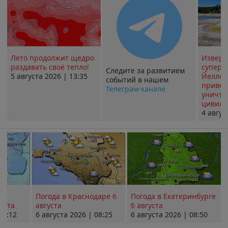
Лето продолжит щедро
Извер
раздавать своё тепло!
суперв
Следите за развитием
5 августа 2026 | 13:35
Йеллоу
событий в нашем
привед
Телеграм-канале
уничт
цивили
4 авгус
Погода в Краснодаре 6
Погода в Екатеринбурге
уста
августа
6 августа
08:12
6 августа 2026 | 08:25
6 августа 2026 | 08:50