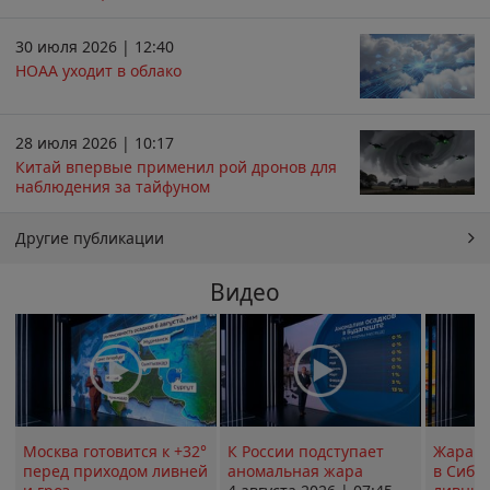
30 июля 2026 | 12:40
НОАА уходит в облако
28 июля 2026 | 10:17
Китай впервые применил рой дронов для
наблюдения за тайфуном
Другие публикации
Видео
Москва готовится к +32°
К России подступает
Жара в
перед приходом ливней
аномальная жара
в Сиби