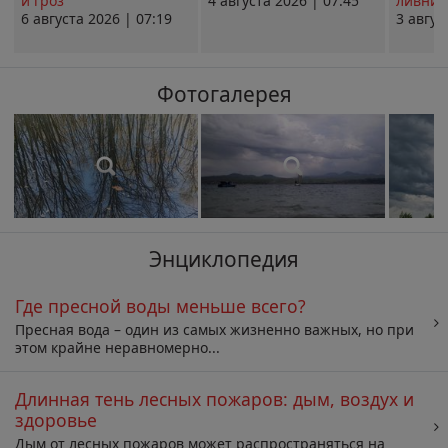
и гроз
4 августа 2026 | 07:45
ливни 
6 августа 2026 | 07:19
3 авгус
Фотогалерея
Энциклопедия
Где пресной воды меньше всего?
Пресная вода – один из самых жизненно важных, но при
этом крайне неравномерно...
Длинная тень лесных пожаров: дым, воздух и
здоровье
Дым от лесных пожаров может распространяться на