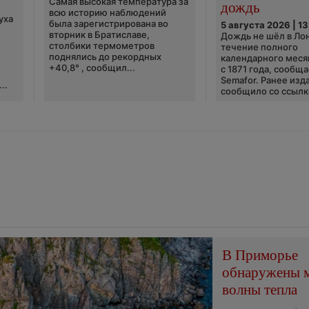
Самая высокая температура за
дождь
всю историю наблюдений
уха
была зарегистрирована во
5 августа 2026 | 13
вторник в Братиславе,
Дождь не шёл в Ло
столбики термометров
течение полного
поднялись до рекордных
календарного меся
+40,8° , сообщил...
с 1871 года, сообщ
Semafor. Ранее изда
..
сообщило со ссылко
В Приморье
обнаружены 
волны тепла