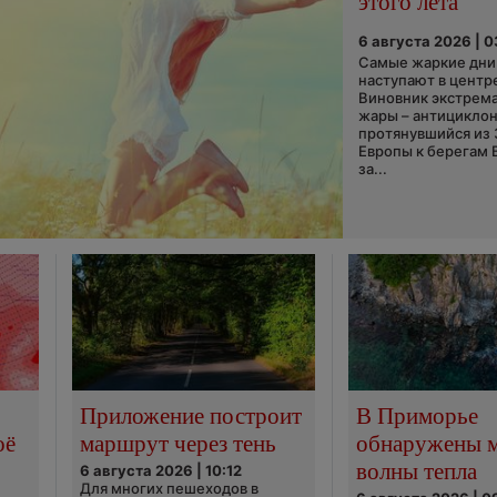
этого лета
6 августа 2026 | 
Самые жаркие дни 
наступают в центр
Виновник экстрем
жары – антициклон
протянувшийся из
Европы к берегам 
за...
Приложение построит
В Приморье
оё
маршрут через тень
обнаружены 
волны тепла
6 августа 2026 | 10:12
Для многих пешеходов в