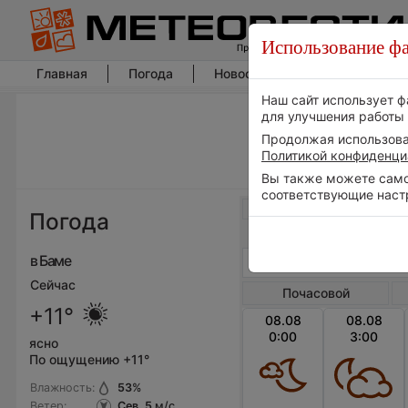
Использование фа
Главная
Погода
Новости погоды
Климат
Наш сайт использует ф
для улучшения работы 
Продолжая использоват
Политикой конфиденци
Вы также можете самос
соответствующие наст
Весь мир
Погода
в Баме
Сейчас
Почасовой
+11°
08.08
08.08
0:00
3:00
ясно
По ощущению +11°
Влажность:
53
%
Ветер:
Сев, 5
м/с