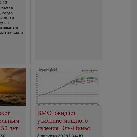
9:13
 тепла
 когда
рхности
суток
я заметно
матической
ожет
ВМО ожидает
сильным
усиление мощного
150 лет
явления Эль-Ниньо
:50
3 августа 2026 | 04:19