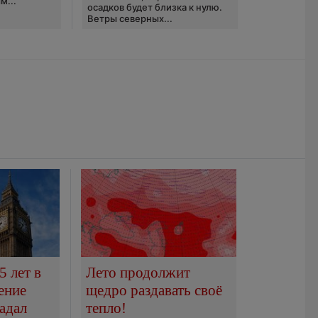
м...
осадков будет близка к нулю.
Ветры северных...
5 лет в
Лето продолжит
ение
щедро раздавать своё
адал
тепло!