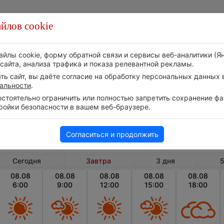
йлов cookie
Стихия
Природа
Технологии
Видео
айлы cookie, форму обратной связи и сервисы веб-аналитики (Я
сайта, анализа трафика и показа релевантной рекламы.
ь сайт, вы даёте согласие на обработку персональных данных в
альности
.
тоятельно ограничить или полностью запретить сохранение фай
ройки безопасности в вашем веб-браузере.
Россия
Амурская область
Погода в Баме на завтра
Согласиться и продолжить
Сегодня
Завтра
3 дня
5
08.08
08.08
08.08
08.08
08.08
6:00
9:00
12:00
15:00
18:00