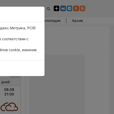
Фотогалерея
Энциклопедия
Архив
ндекс.Метрика, РСЯ)
 соответствии с
лов cookie, изменив
Бам
 дней
08.08
21:00