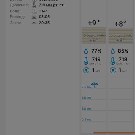
Давление:
719
мм рт. ст.
Вода:
+14°
Восход:
05:06
+9
°
+8
°
Заход:
20:35
по ощущению
по ощущению
+9°
+8°
77%
85%
719
718
мм рт. ст.
мм рт. ст.
1
1
м/с
м/с