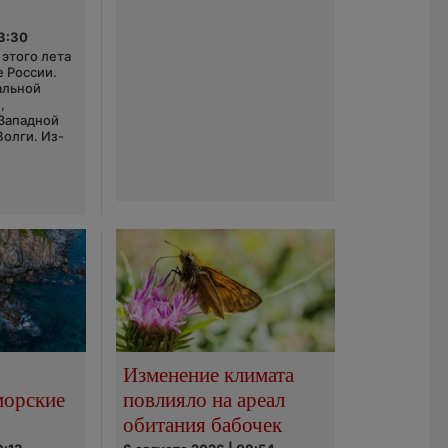
03:30
этого лета
е России.
альной
,
 Западной
Волги. Из-
Изменение климата
морские
повлияло на ареал
обитания бабочек