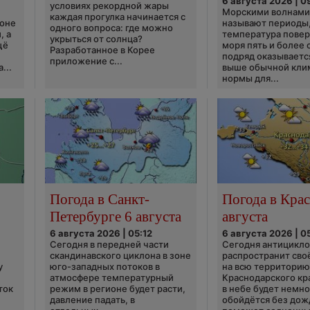
6 августа 2026 | 0
условиях рекордной жары
Морскими волнами
каждая прогулка начинается с
ионе
называют периоды,
одного вопроса: где можно
, а
температура пове
укрыться от солнца?
щё
моря пять и более 
Разработанное в Корее
подряд оказываетс
приложение с...
...
выше обычной кли
нормы для...
Погода в Санкт-
Погода в Крас
Петербурге 6 августа
августа
6 августа 2026 | 05:12
6 августа 2026 | 0
Сегодня в передней части
Сегодня антицикл
скандинавского циклона в зоне
распространит сво
у
юго-западных потоков в
на всю территори
атмосфере температурный
Краснодарского кр
ток
режим в регионе будет расти,
в небе будет немно
давление падать, в
обойдётся без дож