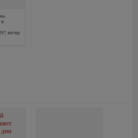
мы.
 в
25°, ветер
ой
пают
 дни