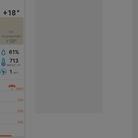
+18
°
по
ощущению
+18°
61%
713
мм рт. ст.
1
м/с