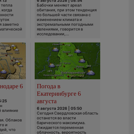
9:13
6 августа 2026 | 08:54
 тепла
Бабочки меняют ареал
 когда
обитания, при этом тенденция
рхности
по большей части связана с
суток
изменением климата и
я заметно
экстремальными погодными
матической
явлениями, говорится в
исследовании,...
нодаре 6
Погода в
Екатеринбурге 6
августа
5:25
он
6 августа 2026 | 05:50
ё влияние
Сегодня Свердловская область
ю
останется во власти
ая. Облаков
барического максимума.
го и
Ожидается переменная
дей, что
облачность, вероятность