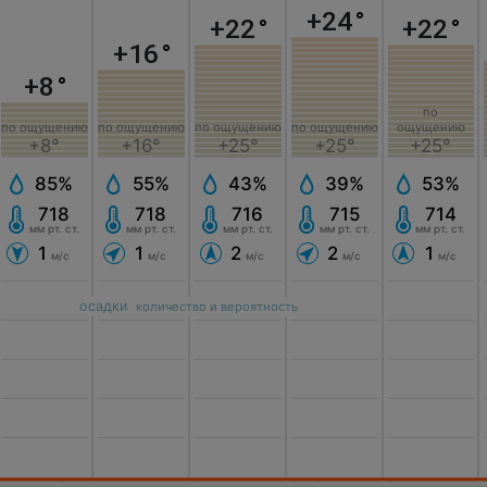
+24
°
+22
°
+22
°
+16
°
+8
°
по
по ощущению
по ощущению
по ощущению
по ощущению
ощущению
+8°
+16°
+25°
+25°
+25°
85%
55%
43%
39%
53%
718
718
716
715
714
мм рт. ст.
мм рт. ст.
мм рт. ст.
мм рт. ст.
мм рт. ст.
1
1
2
2
1
м/с
м/с
м/с
м/с
м/с
осадки
количество и вероятность