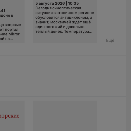
5 августа 2026 | 10:35
Сегодня синоптическая
:41
ситуация в столичном регионе
ндоне в
обусловится антициклоном, а
значит, москвичей ждёт ещё
ца впервые
один погожий и довольно
ает портал
тёплый денёк. Температура...
ние Mirror
й на...
Ещё
морские