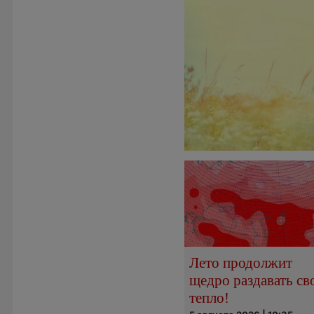
Лето продолжит
щедро раздавать св
тепло!