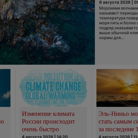
6 августа 2026 | 0
Морскими волнами
называют периоды,
температура пове
моря пять и более 
подряд оказываетс
выше обычной кли
нормы для...
Изменение климата
Эль-Ниньо м
сю
России происходит
стать самым 
очень быстро
за последние 
4 августа 2026 | 14:20
4 августа 2026 | 11