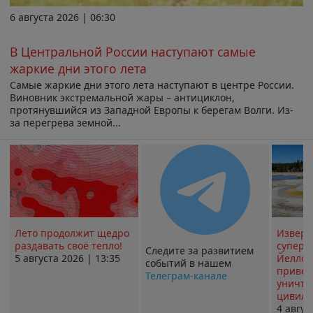
6 августа 2026 | 06:30
В Центральной России наступают самые
жаркие дни этого лета
Самые жаркие дни этого лета наступают в центре России.
Виновник экстремальной жары – антициклон,
протянувшийся из Западной Европы к берегам Волги. Из-
за перегрева земной...
Лето продолжит щедро
Извер
раздавать своё тепло!
суперв
Следите за развитием
5 августа 2026 | 13:35
Йеллоу
событий в нашем
привед
Телеграм-канале
уничт
цивили
4 авгус