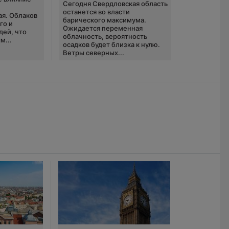
Сегодня Свердловская область
ю
останется во власти
ая. Облаков
барического максимума.
го и
Ожидается переменная
дей, что
облачность, вероятность
м...
осадков будет близка к нулю.
Ветры северных...