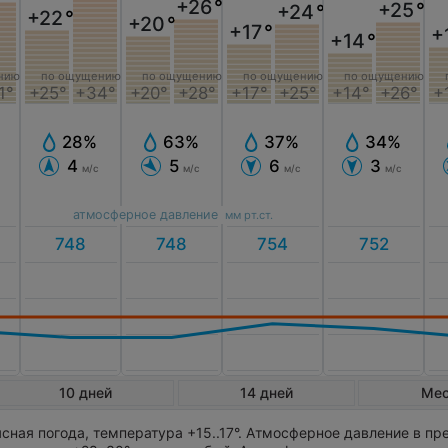
+26
°
+25
°
+24
°
+22
°
+20
°
+17
°
+
+14
°
по ощущению
по ощущению
нию
по ощущению
по ощущению
+20°
+28°
+17°
+25°
+
1°
+25°
+34°
+14°
+26°
63%
37%
28%
34%
5
6
4
3
м/с
м/с
м/с
м/с
атмосферное давление
мм рт.ст.
10 дней
14 дней
Ме
сная погода, температура +15..17°. Атмосферное давление в пр