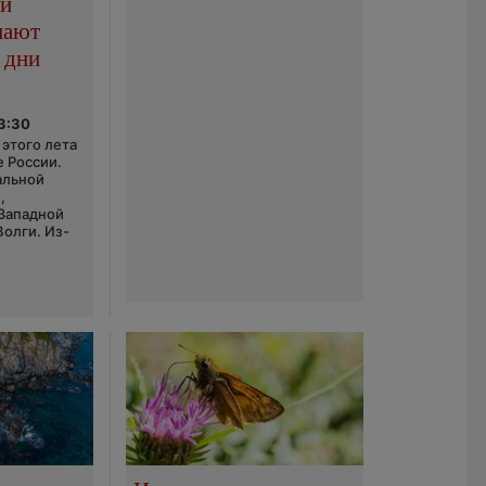
ой
пают
 дни
03:30
этого лета
е России.
альной
,
 Западной
Волги. Из-