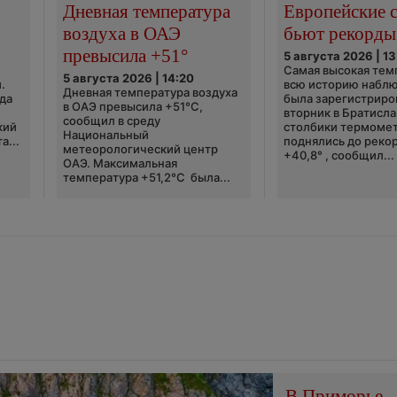
Дневная температура
Европейские 
воздуха в ОАЭ
бьют рекорды
превысила +51°
5 августа 2026 | 13
Самая высокая тем
5 августа 2026 | 14:20
.
всю историю набл
Дневная температура воздуха
да
была зарегистриро
в ОАЭ превысила +51°C,
вторник в Братисла
сообщил в среду
кий
столбики термоме
Национальный
а...
поднялись до реко
метеорологический центр
+40,8° , сообщил...
ОАЭ. Максимальная
температура +51,2°C была...
В Приморье