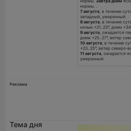
нормы.
Завтра днем
ясна
нормы. .
7 августа
, в течение сут
западный, умеренный.
8 августа
, в течение су
ночью +21..23°, днем +3
9 августа
, ожидается пе
днем +25..27°, ветер се
10 августа
, в течение с
+23..25°, ветер северо-
11 августа
, ожидается яс
умеренный.
Реклама
Тема дня