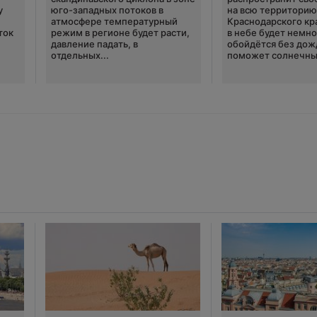
у
юго-западных потоков в
на всю территори
атмосфере температурный
Краснодарского кр
ток
режим в регионе будет расти,
в небе будет немно
давление падать, в
обойдётся без дож
отдельных...
поможет солнечны