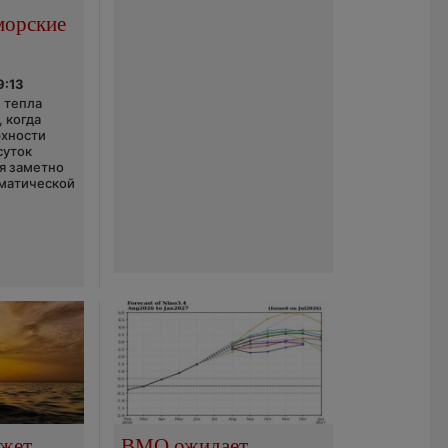
морские
9:13
 тепла
 когда
рхности
суток
я заметно
матической
ожет
ВМО ожидает