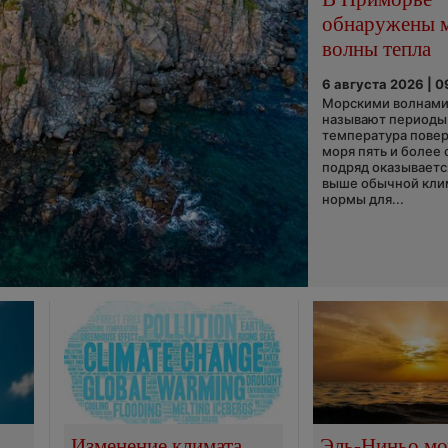
обнаружены 
волны тепла
6 августа 2026 | 0
Морскими волнами
называют периоды,
температура пове
моря пять и более 
подряд оказываетс
выше обычной кли
нормы для...
Изменение климата
Эль-Ниньо м