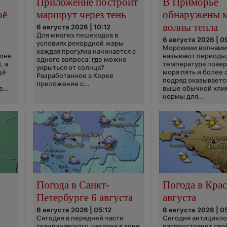
Приложение построит
В Приморье
оё
маршрут через тень
обнаружены 
волны тепла
6 августа 2026 | 10:12
Для многих пешеходов в
6 августа 2026 | 0
условиях рекордной жары
Морскими волнами
каждая прогулка начинается с
ионе
называют периоды,
одного вопроса: где можно
, а
температура пове
укрыться от солнца?
щё
моря пять и более 
Разработанное в Корее
подряд оказываетс
приложение с...
...
выше обычной кли
нормы для...
Погода в Санкт-
Погода в Крас
Петербурге 6 августа
августа
6 августа 2026 | 05:12
6 августа 2026 | 0
Сегодня в передней части
Сегодня антицикл
скандинавского циклона в зоне
распространит сво