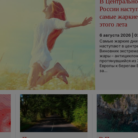
В Центральн
России насту
самые жаркие
этого лета
6 августа 2026 | 
Самые жаркие дни 
наступают в центр
Виновник экстрем
жары – антициклон
протянувшийся из
Европы к берегам 
за...