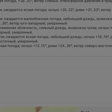
я погода, +28..30°, ветер слабый. Атмосферное давление в пре
ок ожидается ясная погода; ночью +20..22°, днем +31..33°, ветер
ток ожидается малооблачная погода, небольшой дождь, возможн
4..36°, ветер юго-западный, умеренный.
ременная облачность, сильный дождь, возможна гроза; ночью +1
верный, умеренный.
уток ожидается ясная погода, небольшой дождь; ночью +16..18°,
восточный, умеренный.
ная погода; ночью +13..15°, днем +24..26°, ветер северо-восточ