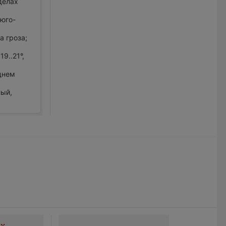
делах
 юго-
а гроза;
9..21°,
 днем
ный,