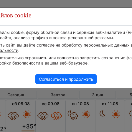
йлов cookie
Стихия
Природа
Технологии
Видео
айлы cookie, форму обратной связи и сервисы веб-аналитики (Я
сайта, анализа трафика и показа релевантной рекламы.
ь сайт, вы даёте согласие на обработку персональных данных в
альности
.
тоятельно ограничить или полностью запретить сохранение фай
ройки безопасности в вашем веб-браузере.
Россия
Самарская область
Сыз
Погода в Сызрани на неделю
Согласиться и продолжить
Сегодня
Завтра
3 дня
5
сб 08.08
вс 09.08
пн 10.08
вт 11.08
+35
°
2
°