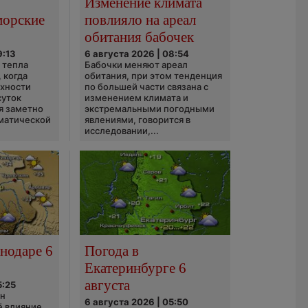
Изменение климата
морские
повлияло на ареал
обитания бабочек
9:13
6 августа 2026 | 08:54
 тепла
Бабочки меняют ареал
 когда
обитания, при этом тенденция
рхности
по большей части связана с
суток
изменением климата и
я заметно
экстремальными погодными
матической
явлениями, говорится в
исследовании,...
нодаре 6
Погода в
Екатеринбурге 6
августа
5:25
он
6 августа 2026 | 05:50
ё влияние