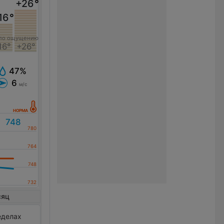
+26
°
16
°
по ощущению
16°
+26°
47%
6
м/с
сяц
еделах