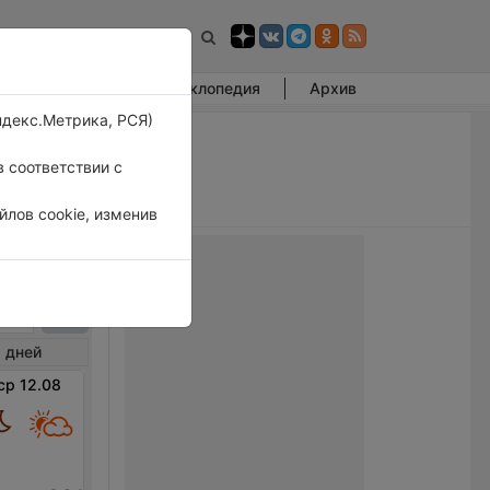
Фотогалерея
Энциклопедия
Архив
ндекс.Метрика, РСЯ)
 соответствии с
лов cookie, изменив
рань
 дней
ср 12.08