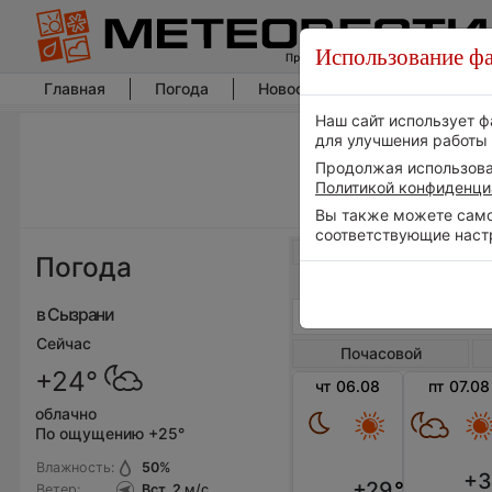
Использование фа
Главная
Погода
Новости погоды
Климат
Наш сайт использует ф
для улучшения работы 
Продолжая использоват
Политикой конфиденци
Вы также можете самос
соответствующие наст
Весь мир
Погода
в Сызрани
Сейчас
Почасовой
+24°
чт 06.08
пт 07.08
облачно
По ощущению +25°
Влажность:
50
%
+3
+29
°
Ветер:
Вст, 2
м/с