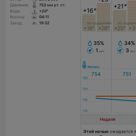
+21
°
Давление:
753
мм рт. ст.
+16
°
Вода:
+20°
Восход:
04:11
Заход:
19:32
по ощущению
по ощуще
+16°
+28°
+25°
+3
35%
34%
1
3
м/с
м/с
Неделя
Этой ночью
ожидается я