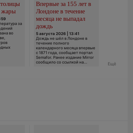
столицы
Впервые за 155 лет в
 жары
Лондоне в течение
месяца не выпадал
:59
пература за
дождь
юдений
вана во
5 августа 2026 | 13:41
ве,
Дождь не шёл в Лондоне в
тров
течение полного
рдных
календарного месяца впервые
с 1871 года, сообщает портал
Semafor. Ранее издание Mirror
сообщило со ссылкой на...
Ещё