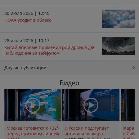
30 июля 2026 | 12:40
НОАА уходит в облако
28 июля 2026 | 10:17
Китай впервые применил рой дронов для
наблюдения за тайфуном
Другие публикации
Видео
Москва готовится к +32°
К России подступает
Жара в
перед приходом ливней
аномальная жара
в Сиби