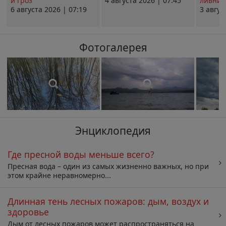
и гроз
4 августа 2026 | 07:45
ливни 
6 августа 2026 | 07:19
3 авгус
Фотогалерея
Энциклопедия
Где пресной воды меньше всего?
Пресная вода – один из самых жизненно важных, но при
этом крайне неравномерно...
Длинная тень лесных пожаров: дым, воздух и
здоровье
Дым от лесных пожаров может распространяться на