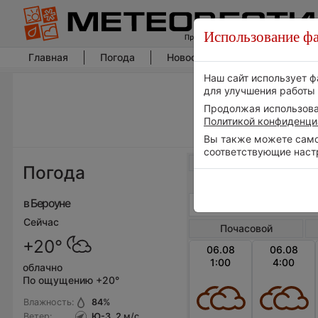
Использование фа
Главная
Погода
Новости погоды
Климат
Наш сайт использует ф
для улучшения работы 
Продолжая использоват
Политикой конфиденци
Вы также можете самос
соответствующие наст
Весь мир
Погода
в Бероуне
Сейчас
Почасовой
+20°
06.08
06.08
1:00
4:00
облачно
По ощущению +20°
Влажность:
84
%
Ветер:
Ю-З, 2
м/с