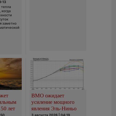
9:13
 тепла
 когда
рхности
суток
я заметно
матической
ожет
ВМО ожидает
сильным
усиление мощного
150 лет
явления Эль-Ниньо
:50
3 августа 2026 | 04:19