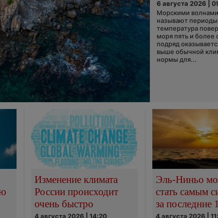
6 августа 2026 | 0
Морскими волнами
называют периоды,
температура пове
моря пять и более 
подряд оказываетс
выше обычной кли
нормы для...
Изменение климата
Эль-Ниньо м
сю
России происходит
стать самым 
очень быстро
за последние 
4 августа 2026 | 14:20
4 августа 2026 | 11