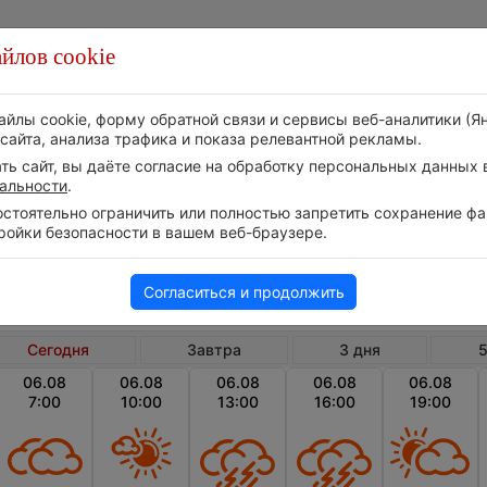
йлов cookie
Стихия
Природа
Технологии
Видео
айлы cookie, форму обратной связи и сервисы веб-аналитики (Я
сайта, анализа трафика и показа релевантной рекламы.
ь сайт, вы даёте согласие на обработку персональных данных в
альности
.
тоятельно ограничить или полностью запретить сохранение фай
ройки безопасности в вашем веб-браузере.
Чехия
Среднечешский край
Бе
Погода в Бероуне сегодня
Согласиться и продолжить
Сегодня
Завтра
3 дня
5
06.08
06.08
06.08
06.08
06.08
7:00
10:00
13:00
16:00
19:00