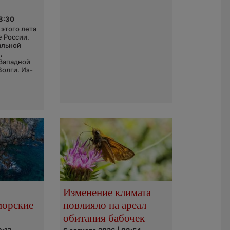
03:30
этого лета
е России.
альной
,
 Западной
Волги. Из-
Изменение климата
морские
повлияло на ареал
обитания бабочек