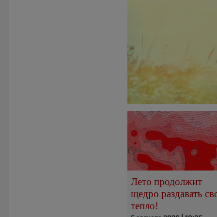
Лето продолжит
щедро раздавать св
тепло!