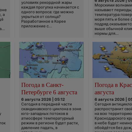
6 августа 2026 | 0
условиях рекордной жары
Морскими волнами
каждая прогулка начинается с
ионе
называют периоды,
одного вопроса: где можно
, а
температура пове
укрыться от солнца?
щё
моря пять и более 
Разработанное в Корее
подряд оказываетс
приложение с...
...
выше обычной кли
нормы для...
Погода в Санкт-
Погода в Крас
Петербурге 6 августа
августа
6 августа 2026 | 05:12
6 августа 2026 | 0
Сегодня в передней части
Сегодня антицикл
скандинавского циклона в зоне
распространит сво
у
юго-западных потоков в
на всю территори
атмосфере температурный
Краснодарского кр
ток
режим в регионе будет расти,
в небе будет немно
давление падать, в
обойдётся без дож