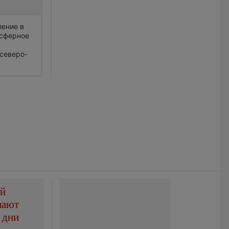
ление в
осферное
 северо-
ой
пают
 дни