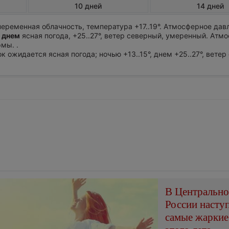
10 дней
14 дней
еременная облачность, температура +17..19°. Атмосферное дав
 днем
ясная погода, +25..27°, ветер северный, умеренный. Атм
мы. .
ок ожидается ясная погода; ночью +13..15°, днем +25..27°, ветер
В Центральн
России насту
самые жаркие