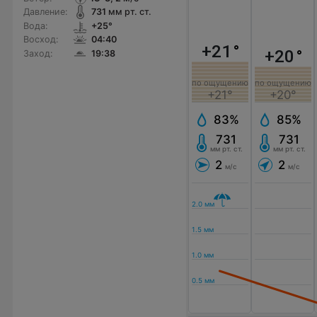
Давление:
731
мм рт. ст.
Вода:
+25°
Восход:
04:40
+21
°
+20
°
Заход:
19:38
по ощущению
по ощущению
+21°
+20°
83%
85%
731
731
мм рт. ст.
мм рт. ст.
2
2
м/с
м/с