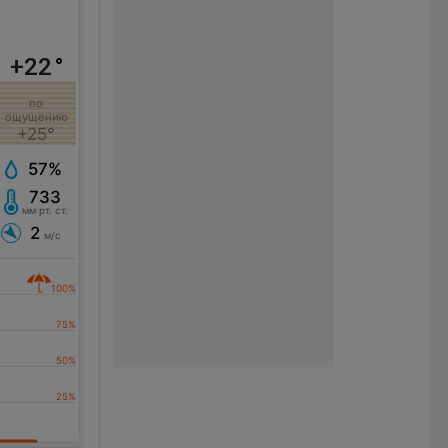
+22
°
по
ощущению
+25°
57%
733
мм рт. ст.
2
м/с