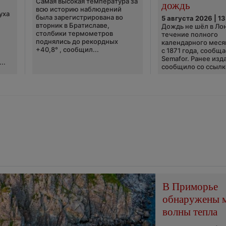
Самая высокая температура за
дождь
всю историю наблюдений
уха
была зарегистрирована во
5 августа 2026 | 13
вторник в Братиславе,
Дождь не шёл в Ло
столбики термометров
течение полного
поднялись до рекордных
календарного меся
+40,8° , сообщил...
с 1871 года, сообщ
Semafor. Ранее изда
..
сообщило со ссылко
В Приморье
обнаружены 
волны тепла