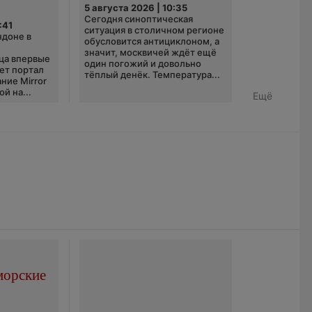
5 августа 2026 | 10:35
Сегодня синоптическая
:41
ситуация в столичном регионе
ндоне в
обусловится антициклоном, а
значит, москвичей ждёт ещё
ца впервые
один погожий и довольно
ает портал
тёплый денёк. Температура...
ние Mirror
й на...
Ещё
морские