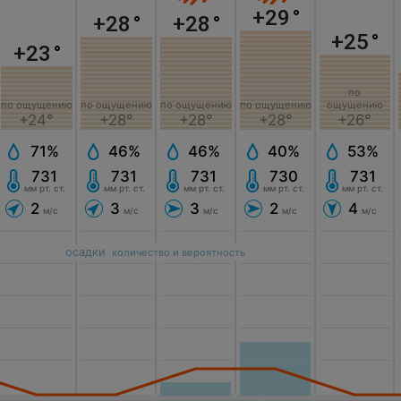
+29
°
+28
°
+28
°
+25
°
+23
°
по
по ощущению
по ощущению
ощущению
по ощущению
по ощущению
+28°
+28°
+26°
+24°
+28°
46%
46%
53%
71%
40%
731
731
731
731
730
мм рт. ст.
мм рт. ст.
мм рт. ст.
мм рт. ст.
мм рт. ст.
3
3
4
2
2
м/с
м/с
м/с
м/с
м/с
осадки
количество и вероятность