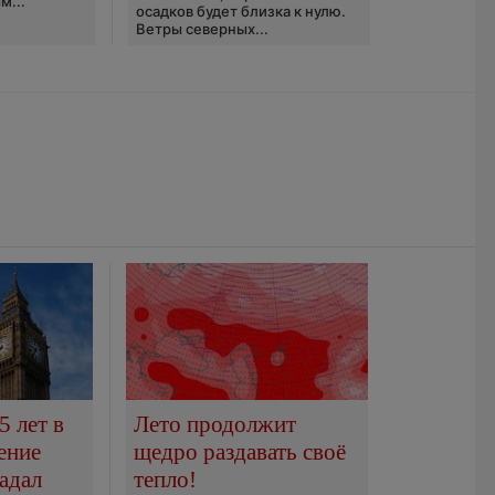
м...
осадков будет близка к нулю.
Ветры северных...
5 лет в
Лето продолжит
ение
щедро раздавать своё
адал
тепло!