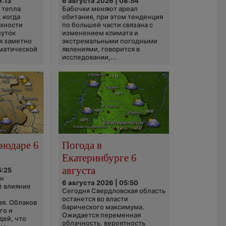
9:13
6 августа 2026 | 08:54
 тепла
Бабочки меняют ареал
 когда
обитания, при этом тенденция
рхности
по большей части связана с
суток
изменением климата и
я заметно
экстремальными погодными
матической
явлениями, говорится в
исследовании,...
нодаре 6
Погода в
Екатеринбурге 6
августа
5:25
он
6 августа 2026 | 05:50
ё влияние
Сегодня Свердловская область
ю
останется во власти
ая. Облаков
барического максимума.
го и
Ожидается переменная
дей, что
облачность, вероятность