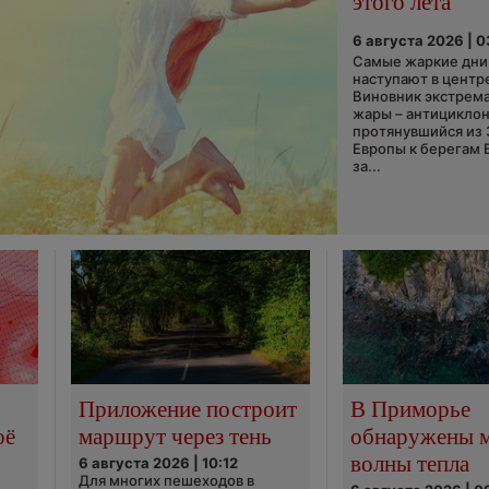
этого лета
6 августа 2026 | 
Самые жаркие дни 
наступают в центр
Виновник экстрем
жары – антициклон
протянувшийся из
Европы к берегам 
за...
Приложение построит
В Приморье
оё
маршрут через тень
обнаружены 
волны тепла
6 августа 2026 | 10:12
Для многих пешеходов в