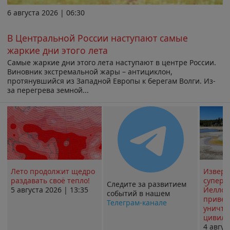
6 августа 2026 | 06:30
В Центральной России наступают самые
жаркие дни этого лета
Самые жаркие дни этого лета наступают в центре России.
Виновник экстремальной жары – антициклон,
протянувшийся из Западной Европы к берегам Волги. Из-
за перегрева земной...
Лето продолжит щедро
Извер
раздавать своё тепло!
суперв
Следите за развитием
5 августа 2026 | 13:35
Йеллоу
событий в нашем
привед
Телеграм-канале
уничт
цивили
4 авгус