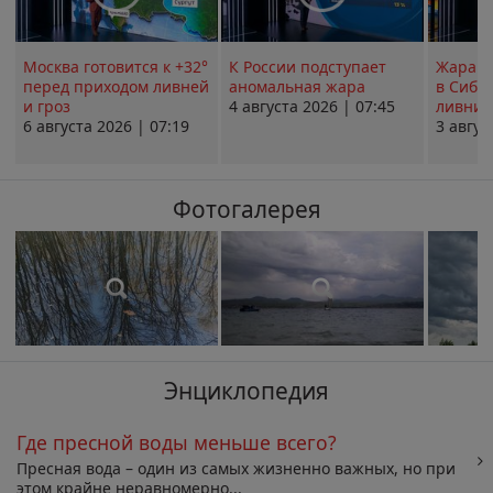
Москва готовится к +32°
К России подступает
Жара в
перед приходом ливней
аномальная жара
в Сиби
и гроз
4 августа 2026 | 07:45
ливни 
6 августа 2026 | 07:19
3 авгус
Фотогалерея
Энциклопедия
Где пресной воды меньше всего?
Пресная вода – один из самых жизненно важных, но при
этом крайне неравномерно...