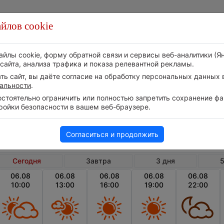
йлов cookie
Стихия
Природа
Технологии
Видео
айлы cookie, форму обратной связи и сервисы веб-аналитики (Я
сайта, анализа трафика и показа релевантной рекламы.
ь сайт, вы даёте согласие на обработку персональных данных в
альности
.
тоятельно ограничить или полностью запретить сохранение фай
ройки безопасности в вашем веб-браузере.
Азербайджан
Хы
Погода в Хызах сегодня
Согласиться и продолжить
Сегодня
Завтра
3 дня
5
06.08
06.08
06.08
06.08
06.08
10:00
13:00
16:00
19:00
22:00