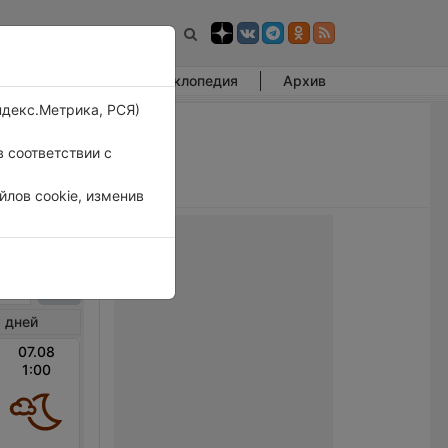
Фотогалерея
Энциклопедия
Архив
ндекс.Метрика, РСЯ)
 соответствии с
лов cookie, изменив
зы
 дней
07.08
1:00