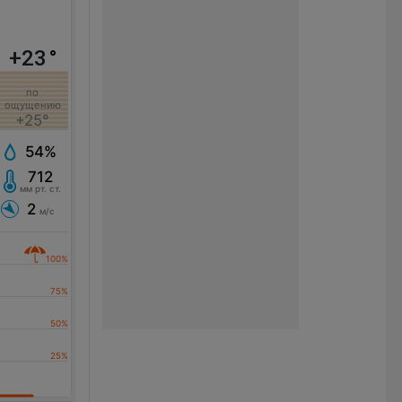
+23
°
по
ощущению
+25°
54%
712
мм рт. ст.
2
м/с