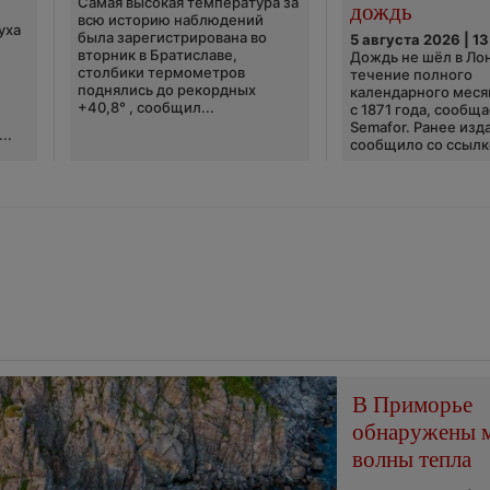
Самая высокая температура за
дождь
всю историю наблюдений
уха
была зарегистрирована во
5 августа 2026 | 13
вторник в Братиславе,
Дождь не шёл в Ло
столбики термометров
течение полного
поднялись до рекордных
календарного меся
+40,8° , сообщил...
с 1871 года, сообщ
Semafor. Ранее изда
..
сообщило со ссылко
В Приморье
обнаружены 
волны тепла