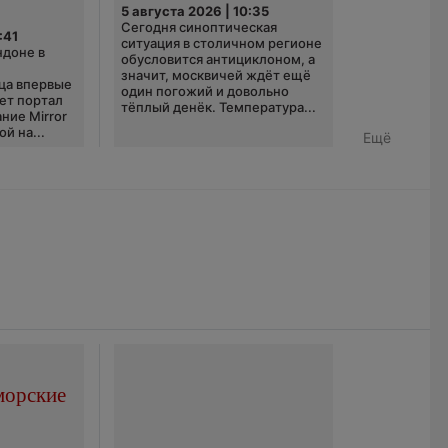
5 августа 2026 | 10:35
Сегодня синоптическая
:41
ситуация в столичном регионе
ндоне в
обусловится антициклоном, а
значит, москвичей ждёт ещё
ца впервые
один погожий и довольно
ает портал
тёплый денёк. Температура...
ние Mirror
й на...
Ещё
морские