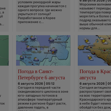
6 августа 2026 | 0
условиях рекордной жары
Морскими волнами
каждая прогулка начинается с
ионе
называют периоды,
одного вопроса: где можно
, а
температура пове
укрыться от солнца?
щё
моря пять и более 
Разработанное в Корее
подряд оказываетс
приложение с...
...
выше обычной кли
нормы для...
Погода в Санкт-
Погода в Крас
Петербурге 6 августа
августа
6 августа 2026 | 05:12
6 августа 2026 | 0
Сегодня в передней части
Сегодня антицикл
скандинавского циклона в зоне
распространит сво
у
юго-западных потоков в
на всю территори
атмосфере температурный
Краснодарского кр
ток
режим в регионе будет расти,
в небе будет немно
давление падать, в
обойдётся без дож