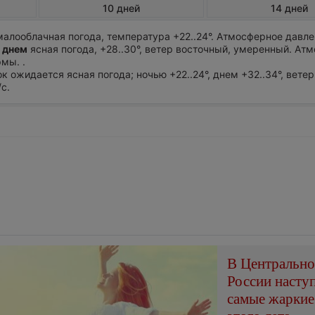
10 дней
14 дней
алооблачная погода, температура +22..24°. Атмосферное давле
 днем
ясная погода, +28..30°, ветер восточный, умеренный. Ат
мы. .
ток ожидается ясная погода; ночью +22..24°, днем +32..34°, вете
с.
В Центральн
России насту
самые жаркие