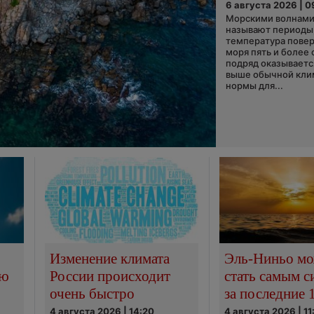
6 августа 2026 | 0
Морскими волнами
называют периоды,
температура пове
моря пять и более 
подряд оказываетс
выше обычной кли
нормы для...
Изменение климата
Эль-Ниньо м
сю
России происходит
стать самым 
очень быстро
за последние 
4 августа 2026 | 14:20
4 августа 2026 | 11