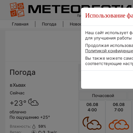
Использование фа
Главная
Погода
Новости погоды
Климат
Наш сайт использует ф
для улучшения работы 
Продолжая использоват
Политикой конфиденци
Вы также можете самос
соответствующие наст
Весь мир
Погода
в Хызах
Сейчас
Почасовой
+23°
06.08
06.08
4:00
7:00
облачно
По ощущению +25°
Влажность:
59
%
Ветер:
С-З, 3
м/с