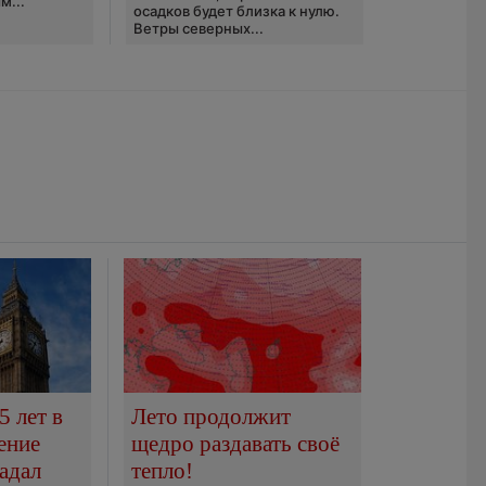
м...
осадков будет близка к нулю.
Ветры северных...
5 лет в
Лето продолжит
ение
щедро раздавать своё
адал
тепло!