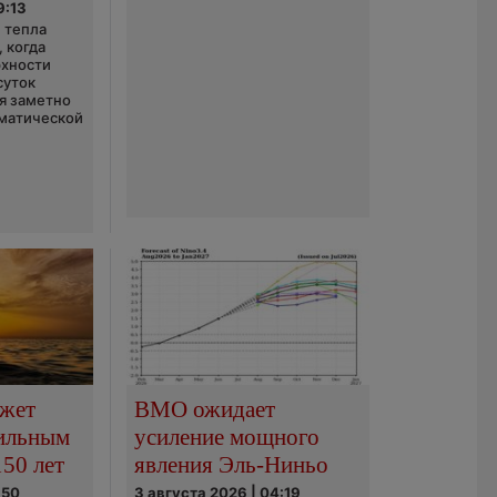
9:13
 тепла
 когда
рхности
суток
я заметно
матической
ожет
ВМО ожидает
сильным
усиление мощного
150 лет
явления Эль-Ниньо
:50
3 августа 2026 | 04:19