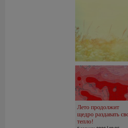
Лето продолжит
щедро раздавать св
тепло!