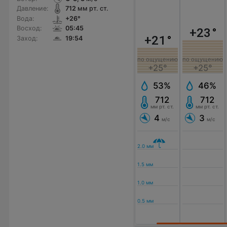
Давление:
712
мм рт. ст.
Вода:
+26°
Восход:
05:45
+23
°
+21
°
Заход:
19:54
по ощущению
по ощущению
+25°
+25°
53%
46%
712
712
мм рт. ст.
мм рт. ст.
4
3
м/с
м/с