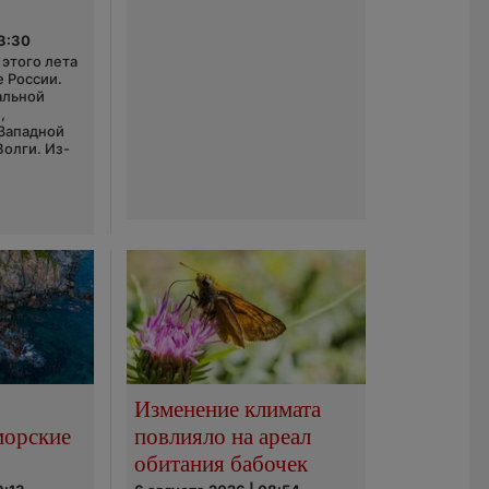
03:30
этого лета
е России.
альной
,
 Западной
Волги. Из-
Изменение климата
морские
повлияло на ареал
обитания бабочек