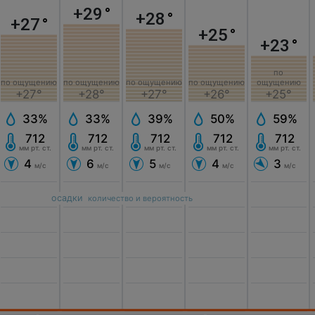
+29
°
+28
°
+27
°
+25
°
+23
°
по
по ощущению
по ощущению
по ощущению
по ощущению
ощущению
+27°
+28°
+27°
+26°
+25°
33%
33%
39%
50%
59%
712
712
712
712
712
мм рт. ст.
мм рт. ст.
мм рт. ст.
мм рт. ст.
мм рт. ст.
4
6
5
4
3
м/с
м/с
м/с
м/с
м/с
осадки
количество и вероятность