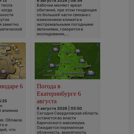
9:13
6 августа 2026 | 08:54
 тепла
Бабочки меняют ареал
 когда
обитания, при этом тенденция
рхности
по большей части связана с
суток
изменением климата и
я заметно
экстремальными погодными
матической
явлениями, говорится в
исследовании,...
нодаре 6
Погода в
Екатеринбурге 6
августа
5:25
он
6 августа 2026 | 05:50
ё влияние
Сегодня Свердловская область
ю
останется во власти
ая. Облаков
барического максимума.
го и
Ожидается переменная
дей, что
облачность, вероятность