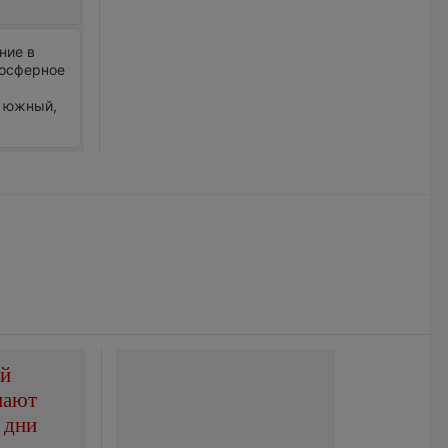
ние в
мосферное
р южный,
ой
пают
 дни