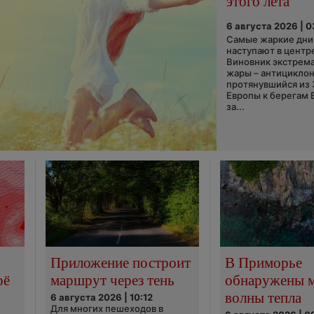
этого лета
6 августа 2026 | 
Самые жаркие дни 
наступают в центр
Виновник экстрем
жары – антициклон
протянувшийся из
Европы к берегам 
за...
Приложение построит
В Приморье
оё
маршрут через тень
обнаружены 
волны тепла
6 августа 2026 | 10:12
Для многих пешеходов в