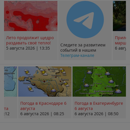
Лето продолжит щедро
Прилож
раздавать своё тепло!
маршру
Следите за развитием
5 августа 2026 | 13:35
6 авгус
событий в нашем
Телеграм-канале
Погода в Краснодаре 6
Погода в Екатеринбурге
уста
августа
6 августа
08:12
6 августа 2026 | 08:25
6 августа 2026 | 08:50