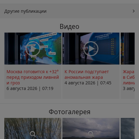
Другие публикации
Видео
Москва готовится к +32°
К России подступает
Жара в
перед приходом ливней
аномальная жара
в Сиби
и гроз
4 августа 2026 | 07:45
ливни 
6 августа 2026 | 07:19
3 авгус
Фотогалерея