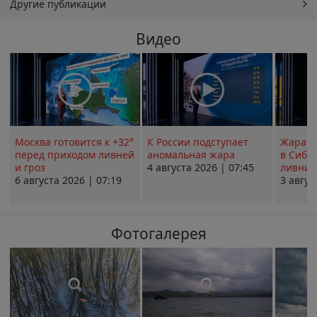
Другие публикации
Видео
Москва готовится к +32°
К России подступает
Жара в
перед приходом ливней
аномальная жара
в Сиби
и гроз
4 августа 2026 | 07:45
ливни 
6 августа 2026 | 07:19
3 авгус
Фотогалерея