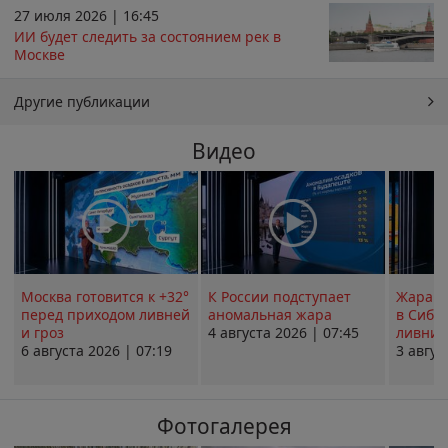
27 июля 2026 | 16:45
ИИ будет следить за состоянием рек в
Москве
Другие публикации
Видео
Москва готовится к +32°
К России подступает
Жара в
перед приходом ливней
аномальная жара
в Сиби
и гроз
4 августа 2026 | 07:45
ливни 
6 августа 2026 | 07:19
3 авгус
Фотогалерея