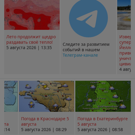
Лето продолжит щедро
Извер
раздавать своё тепло!
суперв
Следите за развитием
5 августа 2026 | 13:35
Йеллоу
событий в нашем
привед
Телеграм-канале
уничт
цивили
4 авгус
Погода в Краснодаре 5
Погода в Екатеринбурге
уста
августа
5 августа
08:14
5 августа 2026 | 08:29
5 августа 2026 | 08:58