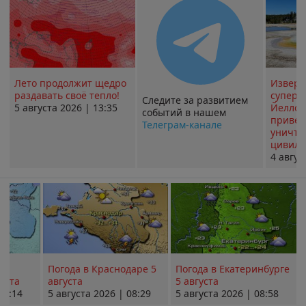
Лето продолжит щедро
Извер
раздавать своё тепло!
суперв
Следите за развитием
5 августа 2026 | 13:35
Йеллоу
событий в нашем
привед
Телеграм-канале
уничт
цивили
4 авгус
Погода в Краснодаре 5
Погода в Екатеринбурге
уста
августа
5 августа
08:14
5 августа 2026 | 08:29
5 августа 2026 | 08:58