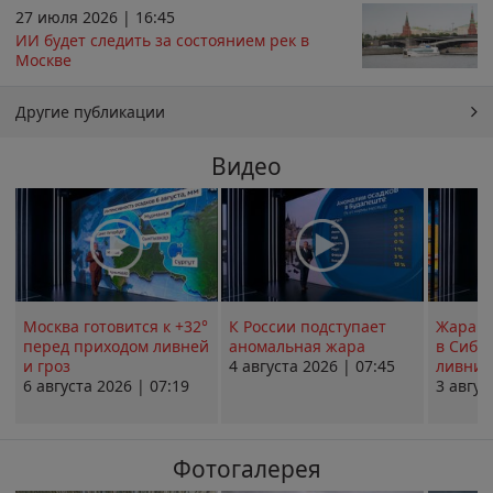
27 июля 2026 | 16:45
ИИ будет следить за состоянием рек в
Москве
Другие публикации
Видео
Москва готовится к +32°
К России подступает
Жара в
перед приходом ливней
аномальная жара
в Сиби
и гроз
4 августа 2026 | 07:45
ливни 
6 августа 2026 | 07:19
3 авгус
Фотогалерея