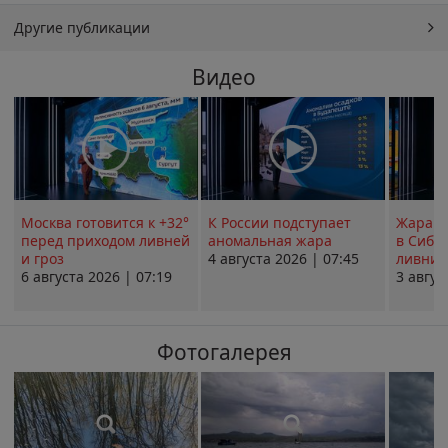
Другие публикации
Видео
Москва готовится к +32°
К России подступает
Жара в
перед приходом ливней
аномальная жара
в Сиби
и гроз
4 августа 2026 | 07:45
ливни 
6 августа 2026 | 07:19
3 авгус
Фотогалерея