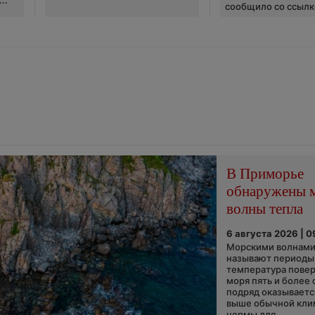
сообщило со ссылко
В Приморье
обнаружены 
волны тепла
6 августа 2026 | 0
Морскими волнами
называют периоды,
температура пове
моря пять и более 
подряд оказываетс
выше обычной кли
нормы для...