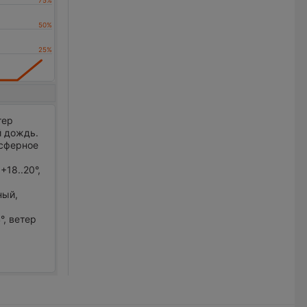
тер
й дождь.
осферное
+18..20°,
ный,
°, ветер