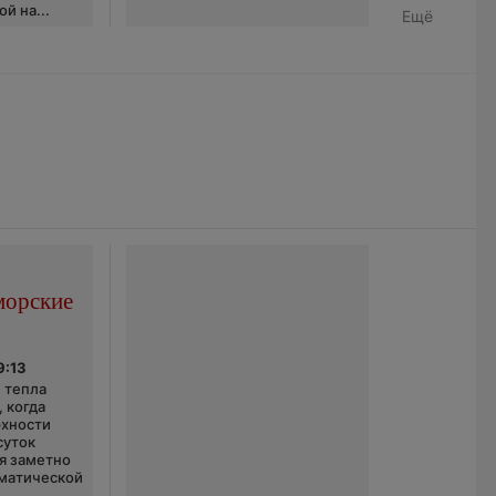
й на...
Ещё
морские
9:13
 тепла
 когда
рхности
суток
я заметно
матической