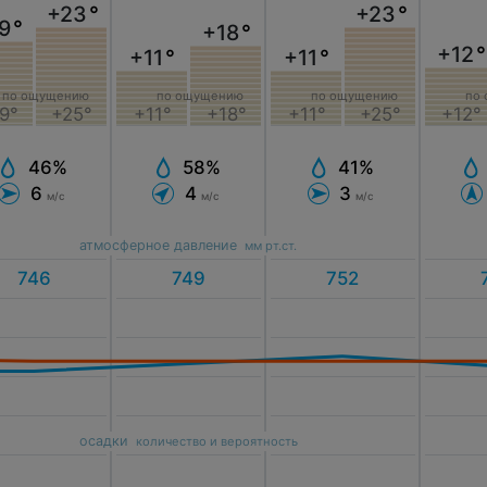
+23
°
+23
°
9
°
+18
°
+12
°
+11
°
+11
°
по
по ощущению
по ощущению
по ощущению
+12°
9°
+25°
+11°
+18°
+11°
+25°
46%
58%
41%
6
4
3
м/с
м/с
м/с
атмосферное давление
мм рт.ст.
осадки
количество и вероятность