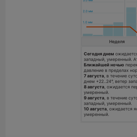
Неделя
Сегодня днем
ожидается
западный, умеренный. А
Ближайшей ночью
перем
давление в пределах но
7 августа
, в течение су
днем +22..24°, ветер за
8 августа
, ожидается пе
умеренный.
9 августа
, в течение су
западный, умеренный.
10 августа
, ожидается я
умеренный.