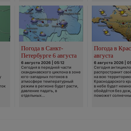
Погода в Санкт-
Погода в Крас
Петербурге 6 августа
августа
6 августа 2026 | 05:12
6 августа 2026 | 0
Сегодня в передней части
Сегодня антицикл
скандинавского циклона в зоне
распространит сво
у
юго-западных потоков в
на всю территори
атмосфере температурный
Краснодарского кр
ток
режим в регионе будет расти,
в небе будет немно
давление падать, в
обойдётся без дож
отдельных...
поможет солнечны