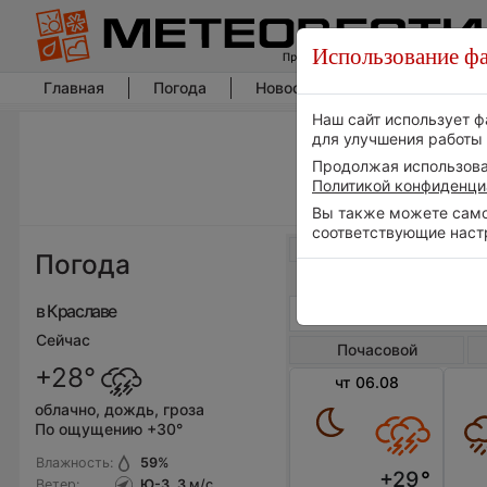
Использование фа
Главная
Погода
Новости погоды
Климат
Наш сайт использует ф
для улучшения работы 
Продолжая использоват
Политикой конфиденци
Вы также можете самос
соответствующие наст
Весь мир
Погода
в Краславе
Сейчас
Почасовой
+28°
чт 06.08
облачно, дождь, гроза
По ощущению +30°
Влажность:
59
%
+29
°
Ветер:
Ю-З, 3
м/с