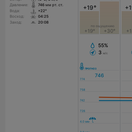
Давление:
746
мм рт. ст.
+19
°
+1
Вода:
+22°
Восход:
04:25
Заход:
20:08
по ощущению
+19°
+30°
+1
55%
3
м/с