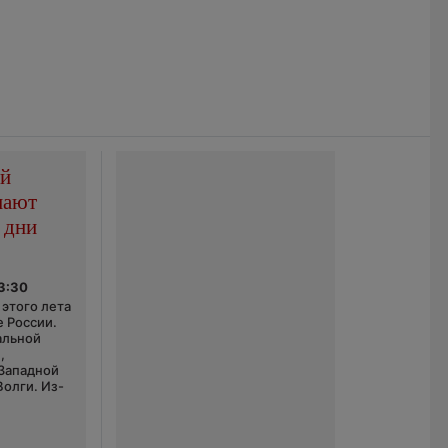
ой
пают
 дни
03:30
этого лета
е России.
альной
,
 Западной
Волги. Из-