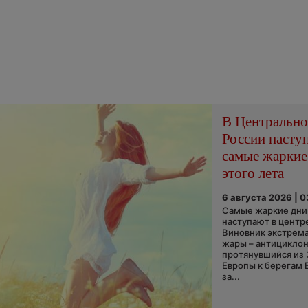
В Центральн
России насту
самые жаркие
этого лета
6 августа 2026 | 
Самые жаркие дни 
наступают в центр
Виновник экстрем
жары – антициклон
протянувшийся из
Европы к берегам 
за...