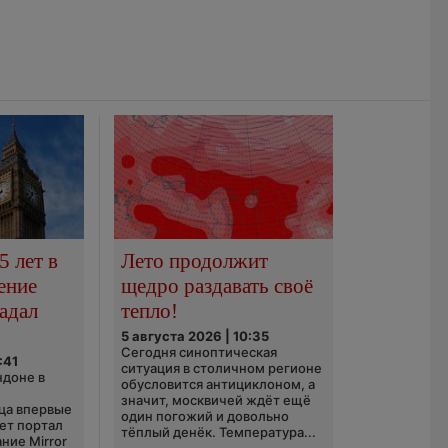
5 лет в
Лето продолжит
ение
щедро раздавать своё
адал
тепло!
5 августа 2026 | 10:35
Сегодня синоптическая
:41
ситуация в столичном регионе
ндоне в
обусловится антициклоном, а
значит, москвичей ждёт ещё
ца впервые
один погожий и довольно
ает портал
тёплый денёк. Температура...
ние Mirror