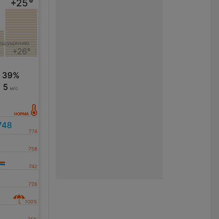
+25
°
 ощущению
+26°
39%
5
м/с