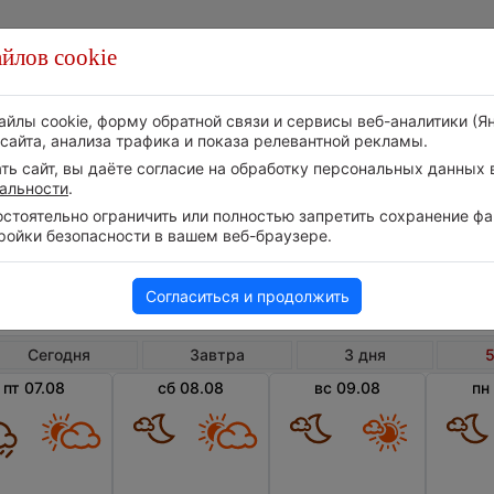
йлов cookie
Стихия
Природа
Технологии
Видео
айлы cookie, форму обратной связи и сервисы веб-аналитики (Я
сайта, анализа трафика и показа релевантной рекламы.
ь сайт, вы даёте согласие на обработку персональных данных в
альности
.
тоятельно ограничить или полностью запретить сохранение фай
ройки безопасности в вашем веб-браузере.
Латвия
Красла
Погода в Краславе на 5 дней
Согласиться и продолжить
Сегодня
Завтра
3 дня
5
пт 07.08
сб 08.08
вс 09.08
пн