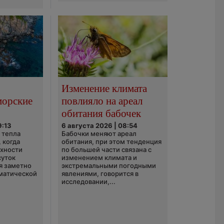
Изменение климата
морские
повлияло на ареал
обитания бабочек
9:13
6 августа 2026 | 08:54
 тепла
Бабочки меняют ареал
 когда
обитания, при этом тенденция
рхности
по большей части связана с
суток
изменением климата и
я заметно
экстремальными погодными
матической
явлениями, говорится в
исследовании,...