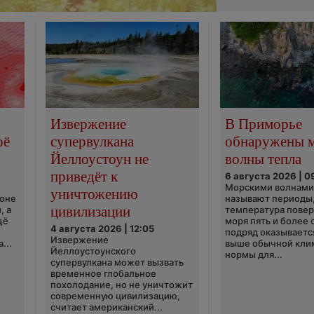
Извержение
В Приморье
оё
супервулкана
обнаружены 
Йеллоустоун не
волны тепла
приведёт к
6 августа 2026 | 0
Морскими волнами
уничтожению
ионе
называют периоды,
цивилизации
, а
температура пове
щё
моря пять и более 
4 августа 2026 | 12:05
подряд оказываетс
Извержение
...
выше обычной кли
Йеллоустоунского
нормы для...
супервулкана может вызвать
временное глобальное
похолодание, но не уничтожит
современную цивилизацию,
считает американский...