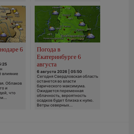
нодаре 6
Погода в
Екатеринбурге 6
августа
5:25
он
6 августа 2026 | 05:50
ё влияние
Сегодня Свердловская область
ю
останется во власти
ая. Облаков
барического максимума.
го и
Ожидается переменная
дей, что
облачность, вероятность
м...
осадков будет близка к нулю.
Ветры северных...