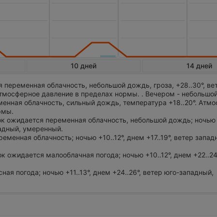
10 дней
14 дней
 переменная облачность, небольшой дождь, гроза, +28..30°, ве
тмосферное давление в пределах нормы. . Вечером - небольшо
енная облачность, сильный дождь, температура +18..20°. Атм
рмы.
ток ожидается переменная облачность, небольшой дождь; ночью 
падный, умеренный.
ременная облачность; ночью +10..12°, днем +17..19°, ветер запад
ток ожидается малооблачная погода; ночью +10..12°, днем +22..24
сная погода; ночью +11..13°, днем +24..26°, ветер юго-западный,