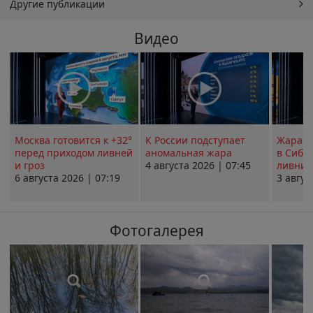
Другие публикации
Видео
Москва готовится к +32°
К России подступает
Жара в
перед приходом ливней
аномальная жара
в Сиби
и гроз
4 августа 2026 | 07:45
ливни 
6 августа 2026 | 07:19
3 авгус
Фотогалерея