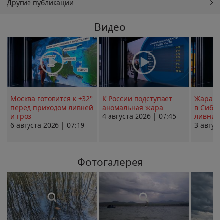
Другие публикации
Видео
Москва готовится к +32°
К России подступает
Жара в
перед приходом ливней
аномальная жара
в Сиби
и гроз
4 августа 2026 | 07:45
ливни 
6 августа 2026 | 07:19
3 авгус
Фотогалерея