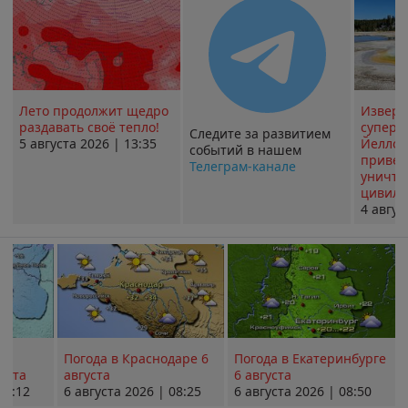
Лето продолжит щедро
Извер
раздавать своё тепло!
суперв
Следите за развитием
5 августа 2026 | 13:35
Йеллоу
событий в нашем
привед
Телеграм-канале
уничт
цивили
4 авгус
Погода в Краснодаре 6
Погода в Екатеринбурге
уста
августа
6 августа
08:12
6 августа 2026 | 08:25
6 августа 2026 | 08:50