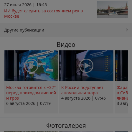
27 июля 2026 | 16:45
ИИ будет следить за состоянием рек в
Москве
Другие публикации
Видео
Москва готовится к +32°
К России подступает
Жара в
перед приходом ливней
аномальная жара
в Сиби
и гроз
4 августа 2026 | 07:45
ливни 
6 августа 2026 | 07:19
3 авгус
Фотогалерея