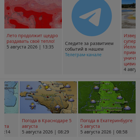
Лето продолжит щедро
Извер
раздавать своё тепло!
суперв
Следите за развитием
5 августа 2026 | 13:35
Йеллоу
событий в нашем
привед
Телеграм-канале
уничт
цивили
4 авгус
Погода в Краснодаре 5
Погода в Екатеринбурге
уста
августа
5 августа
08:14
5 августа 2026 | 08:29
5 августа 2026 | 08:58