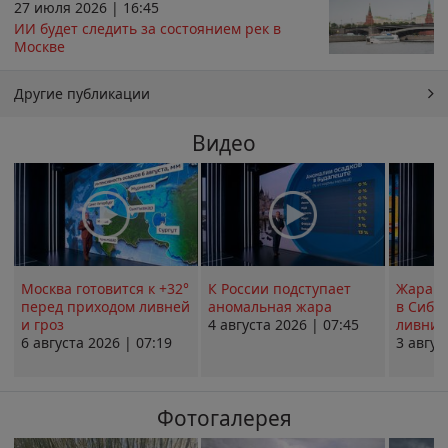
27 июля 2026 | 16:45
ИИ будет следить за состоянием рек в
Москве
Другие публикации
Видео
Москва готовится к +32°
К России подступает
Жара в
перед приходом ливней
аномальная жара
в Сиби
и гроз
4 августа 2026 | 07:45
ливни 
6 августа 2026 | 07:19
3 авгус
Фотогалерея