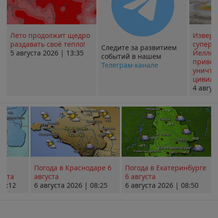
Лето продолжит щедро
Извер
раздавать своё тепло!
суперв
Следите за развитием
5 августа 2026 | 13:35
Йеллоу
событий в нашем
привед
Телеграм-канале
уничт
цивили
4 авгус
Погода в Краснодаре 6
Погода в Екатеринбурге
уста
августа
6 августа
08:12
6 августа 2026 | 08:25
6 августа 2026 | 08:50